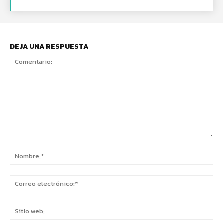
DEJA UNA RESPUESTA
Comentario:
No
Co
ele
Sit
we