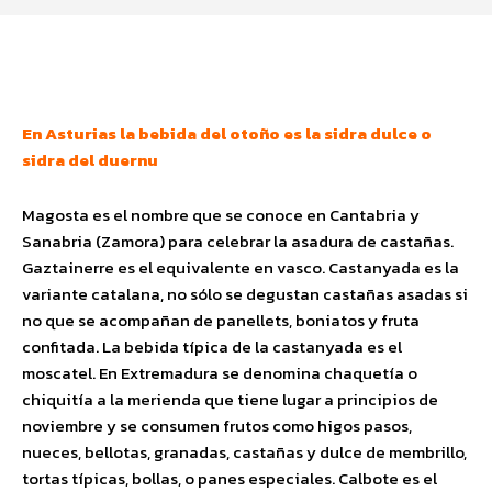
Facebook
Twitter
Pinterest
Wha
En Asturias la bebida del otoño es la sidra dulce o
sidra del duernu
Magosta es el nombre que se conoce en Cantabria y
Sanabria (Zamora) para celebrar la asadura de castañas.
Gaztainerre es el equivalente en vasco. Castanyada es la
variante catalana, no sólo se degustan castañas asadas si
no que se acompañan de panellets, boniatos y fruta
confitada. La bebida típica de la castanyada es el
moscatel. En Extremadura se denomina chaquetía o
chiquitía a la merienda que tiene lugar a principios de
noviembre y se consumen frutos como higos pasos,
nueces, bellotas, granadas, castañas y dulce de membrillo,
tortas típicas, bollas, o panes especiales. Calbote es el