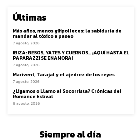
Últimas
Más años, menos gilipolleces: la sabiduría de
mandar al tóxico a paseo
7 agosto, 2026
IBIZA: BESOS, YATES Y CUERNOS… ¡AQUÍ HASTA EL
PAPARAZZI SE ENAMORA!
7 agosto, 2026
Marivent, Tarajal y el ajedrez de los reyes
7 agosto, 2026
¿Ligamos o Llamo al Socorrista? Crónicas del
Romance Estival
6 agosto, 2026
Siempre al día