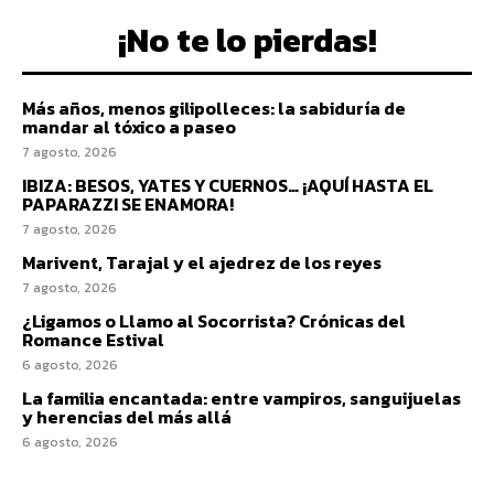
¡No te lo pierdas!
Más años, menos gilipolleces: la sabiduría de
mandar al tóxico a paseo
7 agosto, 2026
IBIZA: BESOS, YATES Y CUERNOS… ¡AQUÍ HASTA EL
PAPARAZZI SE ENAMORA!
7 agosto, 2026
Marivent, Tarajal y el ajedrez de los reyes
7 agosto, 2026
¿Ligamos o Llamo al Socorrista? Crónicas del
Romance Estival
6 agosto, 2026
La familia encantada: entre vampiros, sanguijuelas
y herencias del más allá
6 agosto, 2026