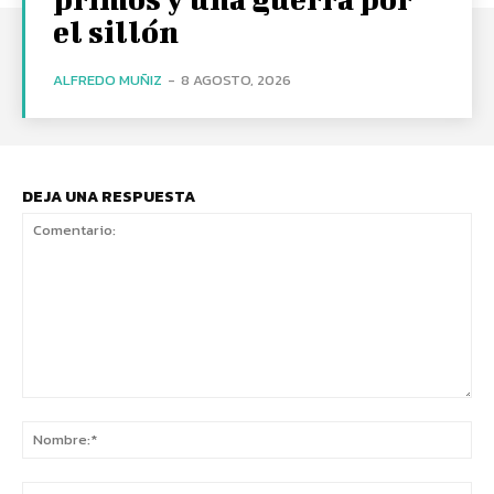
el sillón
ALFREDO MUÑIZ
-
8 AGOSTO, 2026
DEJA UNA RESPUESTA
Comentario:
No
Co