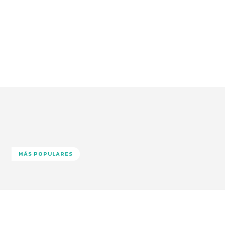
MÁS POPULARES
Facebook
Twitter
Pinterest
Wha