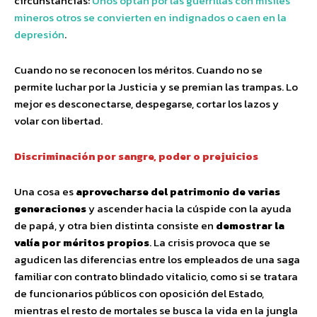
circunstancias:
Unos optan por las guerrillas con misiles
mineros otros se convierten en indignados o caen en la
depresión
.
Cuando no se reconocen los méritos. Cuando no se
permite luchar por la Justicia y se premian las trampas. Lo
mejor es desconectarse, despegarse, cortar los lazos y
volar con libertad.
Discriminación por sangre, poder o prejuicios
Una cosa es
aprovecharse del patrimonio de varias
generaciones
y ascender hacia la cúspide con la ayuda
de papá, y otra bien distinta consiste en
demostrar la
valía por méritos propios
. La crisis provoca que se
agudicen las diferencias entre los empleados de una saga
familiar con contrato blindado vitalicio, como si se tratara
de funcionarios públicos con oposición del Estado,
mientras el resto de mortales se busca la vida en la jungla