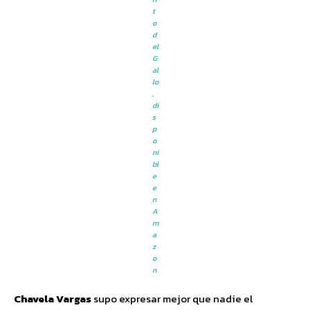
t
o
d
el
G
al
lo
,
di
s
p
o
ni
bl
e
e
n
A
m
a
z
o
n
Chavela Vargas
supo expresar mejor que nadie el