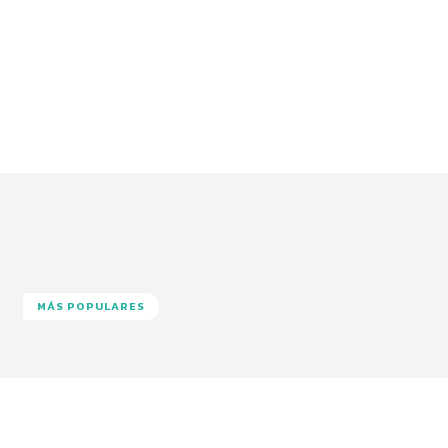
MÁS POPULARES
Facebook
Twitter
Pinterest
Wha