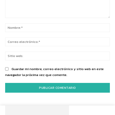
Comentario:
No
Co
ele
Sit
we
Guardar mi nombre, correo electrónico y sitio web en este
navegador la próxima vez que comente.