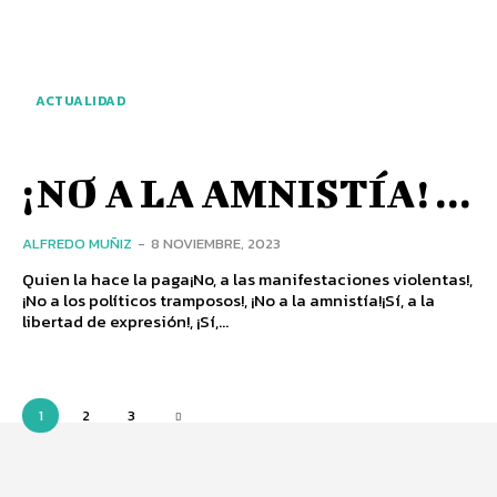
ACTUALIDAD
¡NO A LA AMNISTÍA! ...
ALFREDO MUÑIZ
-
8 NOVIEMBRE, 2023
Quien la hace la paga¡No, a las manifestaciones violentas!,
¡No a los políticos tramposos!, ¡No a la amnistía!¡Sí, a la
libertad de expresión!, ¡Sí,...
1
2
3