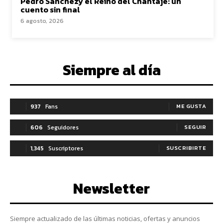
Pedro Sánchezy el Reino del Chantaje: un
cuento sin final
6 agosto, 2026
Siempre al día
937
Fans
ME GUSTA
606
Seguidores
SEGUIR
1,345
Suscriptores
SUSCRIBIRTE
Newsletter
Siempre actualizado de las últimas noticias, ofertas y anuncios