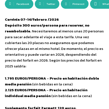
Facebook
Twitter
Pinterest
Wha
Cervinia 07-14/febrero /2026
Depósito 300 euros/persona para reservar, no
reembolsable.
Necesitaremos al menos unas 20 personas
para sacar adelante el viaje a esta tarifa. Una vez
cubiertas las 20 plazas no aseguramos que podamos
ofrecer plazas en el mismo hotel. De momento, el precio es
orientativo y puede variar en 2026, despendiendo del
precio del forfait en 2026. Según los precios del forfait en
2025 saldría:
1.795 EUROS/PERSONA
–
Precio en habitación doble
media pensión
(sin bebidas en la cena)
2.125 EUROS/PERSONA
–
Precio en habitación
individual media pensión
(sin bebidas en la cena)
Suplemento forfait Zermatt: 120 euros.