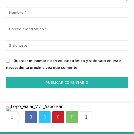
Comentario:
No
Co
ele
Sit
we
Guardar mi nombre, correo electrónico y sitio web en este
navegador la próxima vez que comente.