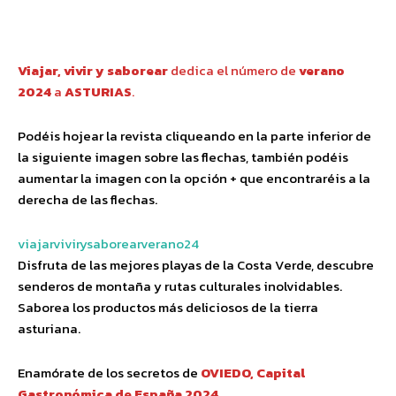
Facebook
Twitter
Pinterest
Wha
Viajar, vivir y saborear
dedica el número de
verano
2024
a
ASTURIAS
.
Podéis hojear la revista cliqueando en la parte inferior de
la siguiente imagen sobre las flechas, también podéis
aumentar la imagen con la opción + que encontraréis a la
derecha de las flechas.
viajarvivirysaborearverano24
Disfruta de las mejores playas de la Costa Verde, descubre
senderos de montaña y rutas culturales inolvidables.
Saborea los productos más deliciosos de la tierra
asturiana.
Enamórate de los secretos de
OVIEDO, Capital
Gastronómica de España 2024.