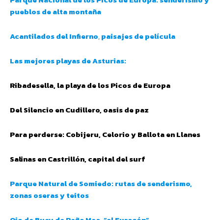
pueblos de alta montaña
Acantilados del Infierno
,
paisajes de película
Las mejores playas de Asturias:
Ribadesella, la playa de los Picos de Europa
Del Silencio en Cudillero, oasis de paz
Para perderse: Cobijeru, Celorio y Ballota en Llanes
Salinas en Castrillón, capital del surf
Parque Natural de Somiedo: rutas de senderismo,
zonas oseras y teitos
Ojo de Buey de Peña Mea, “el Furacón”