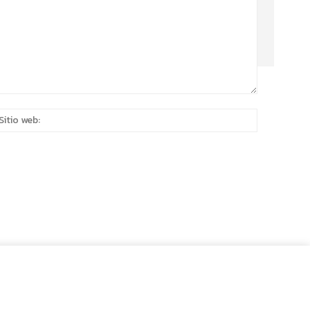
eo
Sitio
rónico:*
web: