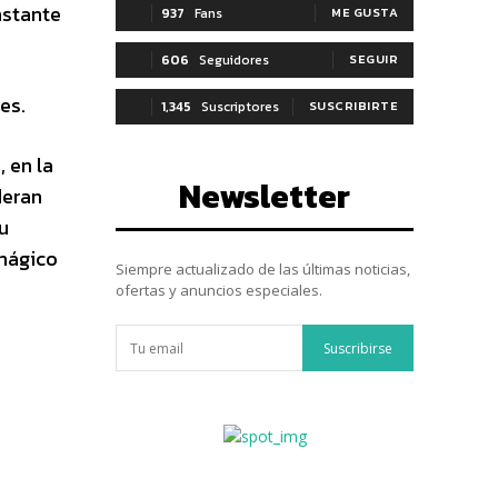
nstante
937
Fans
ME GUSTA
606
Seguidores
SEGUIR
es.
1,345
Suscriptores
SUSCRIBIRTE
 en la
Newsletter
deran
su
 mágico
Siempre actualizado de las últimas noticias,
ofertas y anuncios especiales.
Suscribirse