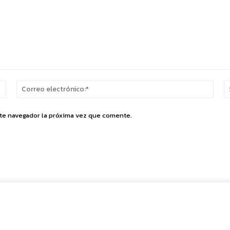
Nombre:*
Corr
elect
ste navegador la próxima vez que comente.
Cuota