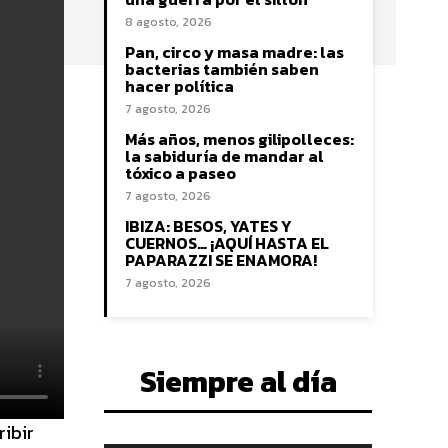
8 agosto, 2026
Pan, circo y masa madre: las
bacterias también saben
hacer política
7 agosto, 2026
Más años, menos gilipolleces:
la sabiduría de mandar al
tóxico a paseo
7 agosto, 2026
IBIZA: BESOS, YATES Y
CUERNOS… ¡AQUÍ HASTA EL
PAPARAZZI SE ENAMORA!
7 agosto, 2026
Siempre al día
ibir