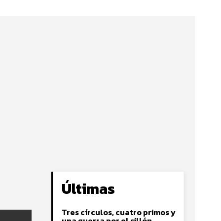
Últimas
Tres círculos, cuatro primos y
una guerra por el sillón