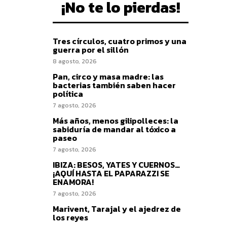
¡No te lo pierdas!
Tres círculos, cuatro primos y una
guerra por el sillón
8 agosto, 2026
Pan, circo y masa madre: las
bacterias también saben hacer
política
7 agosto, 2026
Más años, menos gilipolleces: la
sabiduría de mandar al tóxico a
paseo
7 agosto, 2026
IBIZA: BESOS, YATES Y CUERNOS…
¡AQUÍ HASTA EL PAPARAZZI SE
ENAMORA!
7 agosto, 2026
Marivent, Tarajal y el ajedrez de
los reyes