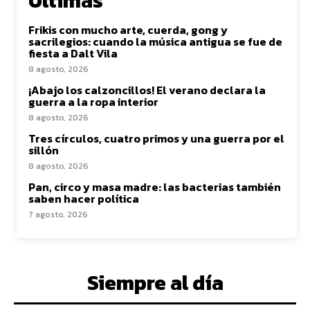
Últimas
Frikis con mucho arte, cuerda, gong y
sacrilegios: cuando la música antigua se fue de
fiesta a Dalt Vila
8 agosto, 2026
¡Abajo los calzoncillos! El verano declara la
guerra a la ropa interior
8 agosto, 2026
Tres círculos, cuatro primos y una guerra por el
sillón
8 agosto, 2026
Pan, circo y masa madre: las bacterias también
saben hacer política
7 agosto, 2026
Siempre al día