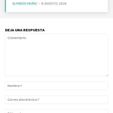
ALFREDO MUÑIZ
-
8 AGOSTO, 2026
DEJA UNA RESPUESTA
Comentario:
No
Co
ele
Sit