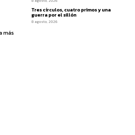
8 agosto, 2026
Tres círculos, cuatro primos y una
guerra por el sillón
8 agosto, 2026
la más