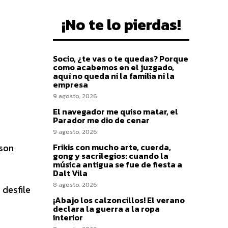
¡No te lo pierdas!
Socio, ¿te vas o te quedas? Porque
como acabemos en el juzgado,
aquí no queda ni la familia ni la
empresa
9 agosto, 2026
El navegador me quiso matar, el
Parador me dio de cenar
9 agosto, 2026
Frikis con mucho arte, cuerda,
 son
gong y sacrilegios: cuando la
música antigua se fue de fiesta a
Dalt Vila
8 agosto, 2026
 desfile
¡Abajo los calzoncillos! El verano
declara la guerra a la ropa
interior