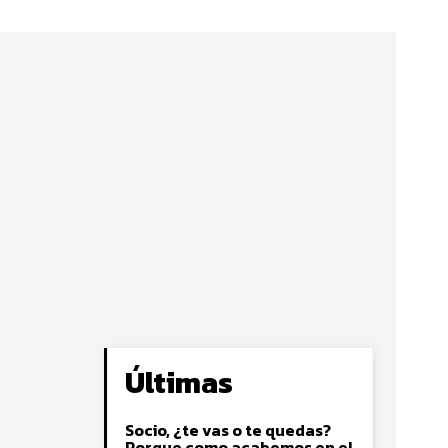
Últimas
Socio, ¿te vas o te quedas?
Porque como acabemos en el