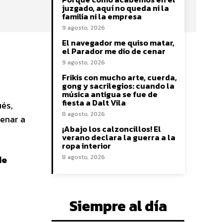
juzgado, aquí no queda ni la
familia ni la empresa
9 agosto, 2026
El navegador me quiso matar,
el Parador me dio de cenar
9 agosto, 2026
Frikis con mucho arte, cuerda,
gong y sacrilegios: cuando la
música antigua se fue de
fiesta a Dalt Vila
ués,
8 agosto, 2026
enar a
¡Abajo los calzoncillos! El
verano declara la guerra a la
ropa interior
8 agosto, 2026
de
Siempre al día