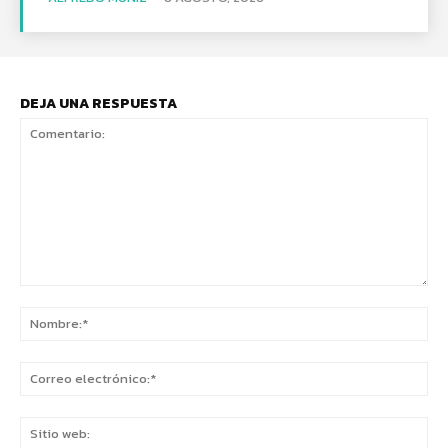
DEJA UNA RESPUESTA
Comentario:
No
Co
ele
Sit
we