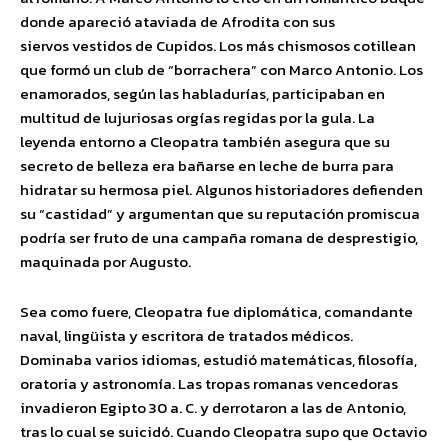
donde apareció ataviada de Afrodita con sus
siervos vestidos de Cupidos. Los más chismosos cotillean
que formó un club de “borrachera” con Marco Antonio. Los
enamorados, según las habladurías, participaban en
multitud de lujuriosas orgías regidas por la gula. La
leyenda entorno a Cleopatra también asegura que su
secreto de belleza era bañarse en leche de burra para
hidratar su hermosa piel. Algunos historiadores defienden
su “castidad” y argumentan que su reputación promiscua
podría ser fruto de una campaña romana de desprestigio,
maquinada por Augusto.
Sea como fuere, Cleopatra fue diplomática, comandante
naval, lingüista​ y escritora de tratados médicos.
Dominaba varios idiomas, estudió matemáticas, filosofía,
oratoria y astronomía. Las tropas romanas vencedoras
invadieron Egipto 30 a. C. y derrotaron a las de Antonio,
tras lo cual se suicidó. Cuando Cleopatra supo que Octavio