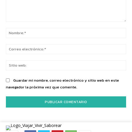
Comentario:
No
Co
ele
Sit
we
Guardar mi nombre, correo electrónico y sitio web en este
navegador la próxima vez que comente.