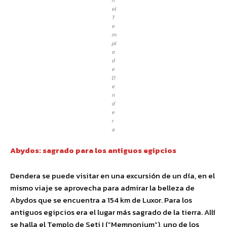
n
el
T
e
m
pl
o
d
e
D
e
n
d
e
r
a
Abydos: sagrado para los antiguos egipcios
Dendera se puede visitar en una excursión de un día, en el
mismo viaje se aprovecha para admirar la belleza de
Abydos que se encuentra a 154 km de Luxor. Para los
antiguos egipcios era el lugar más sagrado de la tierra. Allí
se halla el Templo de Seti I (“Memnonium”), uno de los