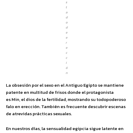
s
t
a
d
o
d
e
e
r
e
c
c
i
ó
n
La obsesión por el sexo en el Antiguo Egipto se mantiene
patente en multitud de frisos donde el protagonista
es Min, el dios de la fertilidad, mostrando su todopoderoso
falo en erección. También es frecuente descubrir escenas
de atrevidas prácticas sexuales.
En nuestros días, la sensualidad egipcia sigue latente en