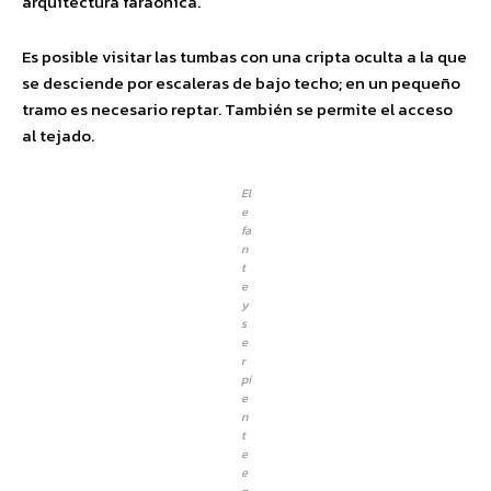
arquitectura faraónica.
Es posible visitar las tumbas con una cripta oculta a la que
se desciende por escaleras de bajo techo; en un pequeño
tramo es necesario reptar. También se permite el acceso
al tejado.
El
e
fa
n
t
e
y
s
e
r
pi
e
n
t
e
e