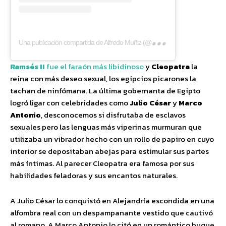
Una
publicación compartida de Alfredo Muñiz (@eltestamentodelgallo)
Ra
msés II
fue el faraón más libidinoso
y
Cleopatra
la
reina con más deseo sexual, los egipcios picarones la
tachan de ninfómana. La última gobernanta de Egipto
logró ligar con celebridades como
Julio César
y
Marco
Antonio
, desconocemos si disfrutaba de esclavos
sexuales pero las lenguas más viperinas murmuran que
utilizaba un vibrador hecho con un rollo de papiro en cuyo
interior se depositaban abejas para estimular sus partes
más íntimas. Al parecer Cleopatra era famosa por sus
habilidades feladoras y sus encantos naturales.
A Julio César lo conquistó en Alejandría escondida en una
alfombra real con un despampanante vestido que cautivó
al romano. A Marco Antonio lo citó en un romántico buque