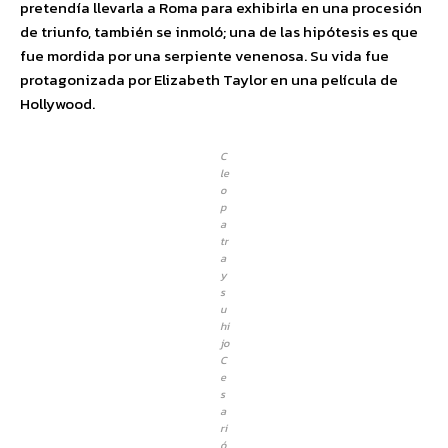
pretendía llevarla a Roma para exhibirla en una procesión
de triunfo, también se inmoló; una de las hipótesis es que
fue mordida por una serpiente venenosa. Su vida fue
protagonizada por Elizabeth Taylor en una película de
Hollywood.
C
le
o
p
a
tr
a
y
s
u
hi
jo
C
e
s
a
ri
ó