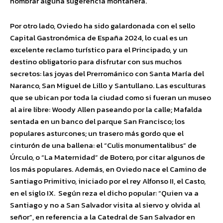
nombrar alguna sugerencia montañera.
Por otro lado, Oviedo ha sido galardonada con el sello
Capital Gastronómica de España 2024, lo cual es un
excelente reclamo turístico para el Principado, y un
destino obligatorio para disfrutar con sus muchos
secretos: las joyas del Prerrománico con Santa María del
Naranco, San Miguel de Lillo y Santullano. Las esculturas
que se ubican por toda la ciudad como si fueran un museo
al aire libre: Woody Allen paseando por la calle; Mafalda
sentada en un banco del parque San Francisco; los
populares asturcones; un trasero más gordo que el
cinturón de una ballena: el “Culis monumentalibus” de
Úrculo, o “La Maternidad” de Botero, por citar algunos de
los más populares. Además, en Oviedo nace el Camino de
Santiago Primitivo, iniciado por el rey Alfonso II, el Casto,
en el siglo IX. Según reza el dicho popular: “Quien va a
Santiago y no a San Salvador visita al siervo y olvida al
señor”, en referencia a la Catedral de San Salvador en