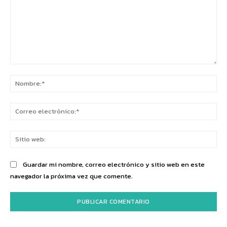
Comentario:
No
Co
ele
Sit
we
Guardar mi nombre, correo electrónico y sitio web en este
navegador la próxima vez que comente.