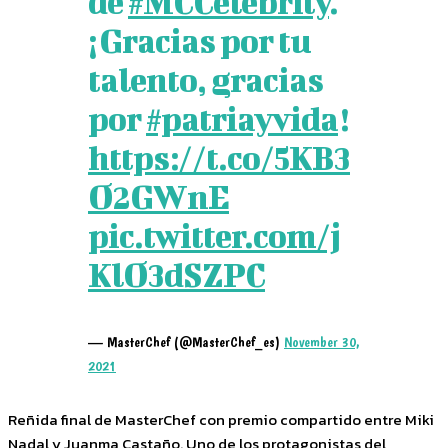
de
#MCCelebrity
.
¡Gracias por tu
talento, gracias
por
#patriayvida
!
https://t.co/5KB3
O2GWnE
pic.twitter.com/j
KlO3dSZPC
— MasterChef (@MasterChef_es)
November 30,
2021
Reñida final de MasterChef con premio compartido entre Miki
Nadal y Juanma Castaño. Uno de los protagonistas del