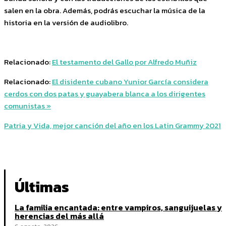
salen en la obra. Además, podrás escuchar la música de la
historia en la versión de audiolibro.
Relacionado:
El testamento del Gallo por Alfredo Muñiz
Relacionado:
El disidente cubano Yunior García considera
cerdos con dos patas y guayabera blanca a los dirigentes
comunistas »
Patria y Vida, mejor canción del año en los Latin Grammy 2021
Últimas
La familia encantada: entre vampiros, sanguijuelas y
herencias del más allá