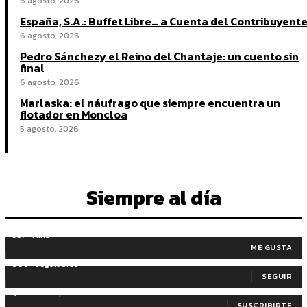
6 agosto, 2026
España, S.A.: Buffet Libre… a Cuenta del Contribuyent
6 agosto, 2026
Pedro Sánchezy el Reino del Chantaje: un cuento sin
final
6 agosto, 2026
Marlaska: el náufrago que siempre encuentra un
flotador en Moncloa
5 agosto, 2026
Siempre al día
937
Fans
ME GUSTA
606
Seguidores
SEGUIR
1,345
Suscriptores
SUSCRIBIRTE