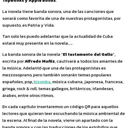
TopBooks y Apple Books
.
La novela tiene banda sonora, una de las canciones que
sonará como favorita de una de nuestras protagonistas, por
supuesto, es Patria y Vida.
Tan solo les puedo adelantar que la actualidad de Cuba
estará muy presente en la novela…..
La banda sonora de la novela “
El testamento del Gallo
“,
escrita por
Alfredo Muñiz
, cautivará a todos los amantes de
la música. Adelantó que una de las protagonistas es
mezzosoprano, pero también sonarán temas populares
españoles, pop,
kizomba
, música cubana, japonesa, francesa,
griega, rock & roll, temas gallegos, británicos, irlandeses,
árabes, entre otros ritmos.
En cada capítulo insertaremos un código QR para aquellos
lectores que quieran leer escuchando la música ambiental de
la escena. Al final de la novela, viene un apartado con la
banda sonora y con las traducciones de los estribillos que