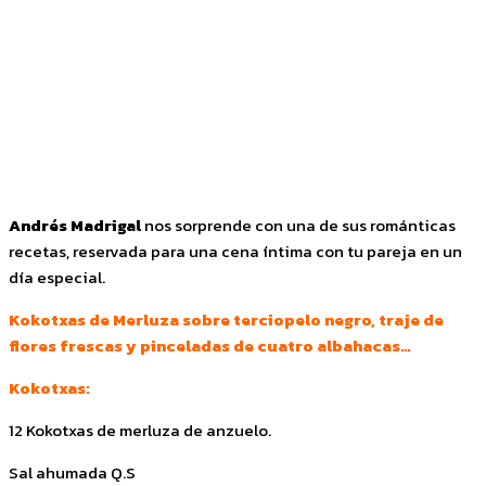
Facebook
Twitter
Pinterest
WhatsApp
Andrés Madrigal
nos sorprende con una de sus románticas
recetas, reservada para una cena íntima con tu pareja en un
día especial.
Kokotxas de Merluza sobre terciopelo negro, traje de
flores frescas y pinceladas de cuatro albahacas…
Kokotxas:
12 Kokotxas de merluza de anzuelo.
Sal ahumada Q.S