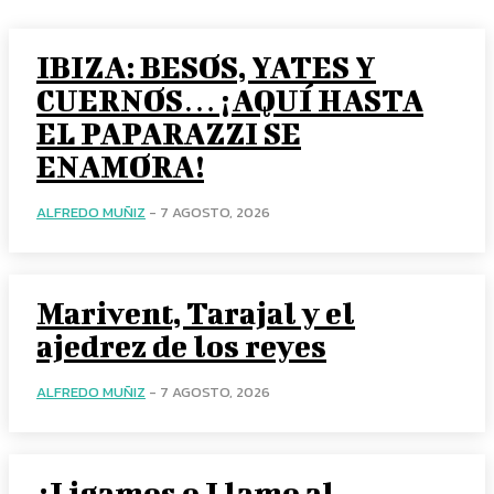
IBIZA: BESOS, YATES Y
CUERNOS… ¡AQUÍ HASTA
EL PAPARAZZI SE
ENAMORA!
ALFREDO MUÑIZ
-
7 AGOSTO, 2026
Marivent, Tarajal y el
ajedrez de los reyes
ALFREDO MUÑIZ
-
7 AGOSTO, 2026
¿Ligamos o Llamo al