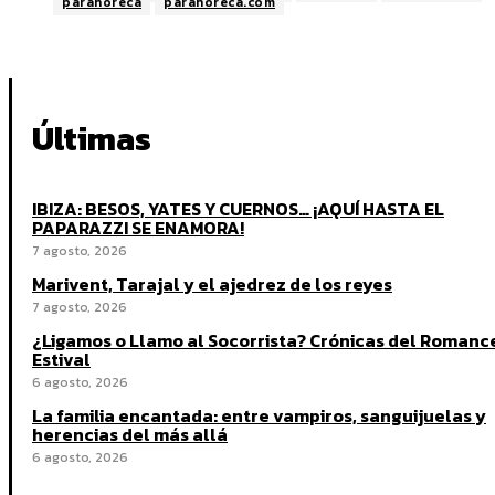
parahoreca
parahoreca.com
Últimas
IBIZA: BESOS, YATES Y CUERNOS… ¡AQUÍ HASTA EL
PAPARAZZI SE ENAMORA!
7 agosto, 2026
Marivent, Tarajal y el ajedrez de los reyes
7 agosto, 2026
¿Ligamos o Llamo al Socorrista? Crónicas del Romanc
Estival
6 agosto, 2026
La familia encantada: entre vampiros, sanguijuelas y
herencias del más allá
6 agosto, 2026