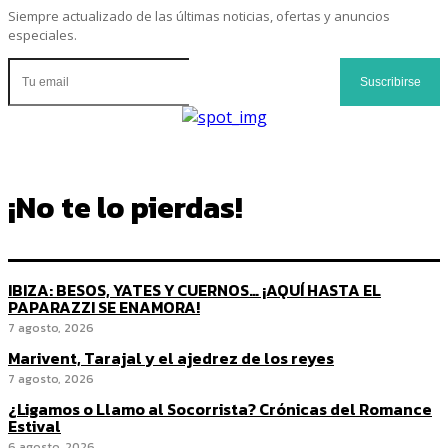
Siempre actualizado de las últimas noticias, ofertas y anuncios
especiales.
Suscribirse
¡No te lo pierdas!
IBIZA: BESOS, YATES Y CUERNOS… ¡AQUÍ HASTA EL
PAPARAZZI SE ENAMORA!
7 agosto, 2026
Marivent, Tarajal y el ajedrez de los reyes
7 agosto, 2026
¿Ligamos o Llamo al Socorrista? Crónicas del Romance
Estival
6 agosto, 2026