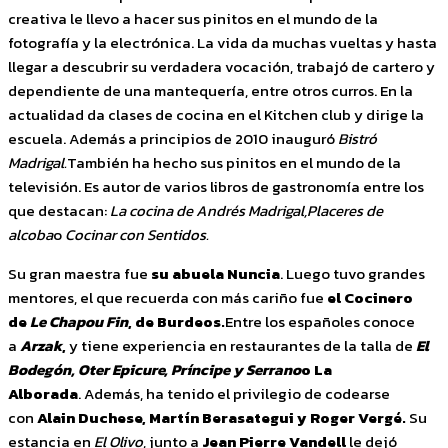
creativa le llevo a hacer sus pinitos en el mundo de la
fotografía y la electrónica. La vida da muchas vueltas y hasta
llegar a descubrir su verdadera vocación, trabajó de cartero y
dependiente de una mantequería, entre otros curros. En la
actualidad da clases de cocina en el Kitchen club y dirige la
escuela. Además a principios de 2010 inauguró
Bistró
Madrigal.
También ha hecho sus pinitos en el mundo de la
televisión. Es autor de varios libros de gastronomía entre los
que destacan:
La cocina de Andrés Madrigal,
Placeres de
alcoba
o
Cocinar con Sentidos.
Su gran maestra fue
su abuela Nuncia
. Luego tuvo grandes
mentores, el que recuerda con más cariño fue
el Cocinero
de
Le Chapou Fin
, de Burdeos.
Entre los españoles conoce
a
Arzak
,
y tiene experiencia en restaurantes de la talla de
El
Bodegón, Oter Epicure, Príncipe
y Serrano
o La
Alborada
. Además, ha tenido el privilegio de codearse
con
Alain Duchese, Martín Berasategui y Roger Vergé.
Su
estancia en
El Olivo
, junto a
Jean Pierre Vandell
le dejó