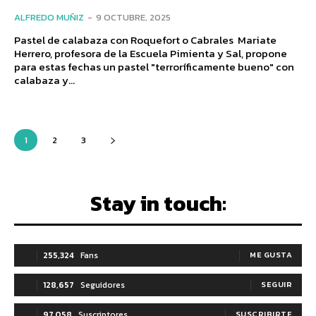
ALFREDO MUÑIZ
-
9 OCTUBRE, 2025
Pastel de calabaza con Roquefort o Cabrales Mariate
Herrero, profesora de la Escuela Pimienta y Sal, propone
para estas fechas un pastel "terroríficamente bueno" con
calabaza y...
1
2
3
Stay in touch:
255,324
Fans
ME GUSTA
128,657
Seguidores
SEGUIR
97,058
Suscriptores
SUSCRIBIRTE