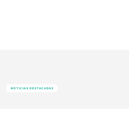
NOTICIAS DESTACADAS
Facebook
Twitter
Pinterest
Wha