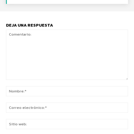
DEJA UNA RESPUESTA
Comentario:
No
Co
ele
Sit
we