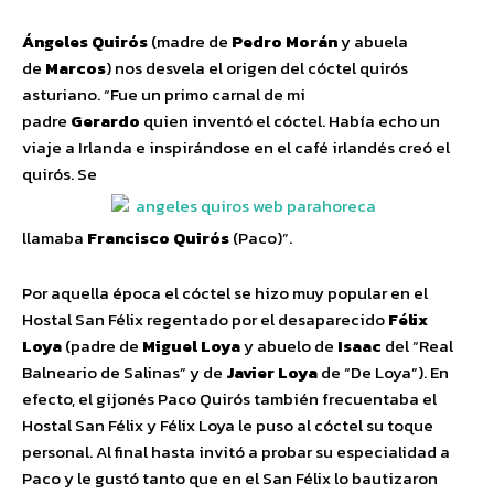
Ángeles Quirós
(madre de
Pedro Morán
y abuela
de
Marcos
) nos desvela el origen del cóctel quirós
asturiano. “Fue un primo carnal de mi
padre
Gerardo
quien inventó el cóctel. Había echo un
viaje a Irlanda e inspirándose en el café irlandés creó el
quirós. Se
llamaba
Francisco Quirós
(Paco)”.
Por aquella época el cóctel se hizo muy popular en el
Hostal San Félix regentado por el desaparecido
Félix
Loya
(padre de
Miguel Loya
y abuelo de
Isaac
del “Real
Balneario de Salinas” y de
Javier Loya
de “De Loya”). En
efecto, el gijonés Paco Quirós también frecuentaba el
Hostal San Félix y Félix Loya le puso al cóctel su toque
personal. Al final hasta invitó a probar su especialidad a
Paco y le gustó tanto que en el San Félix lo bautizaron