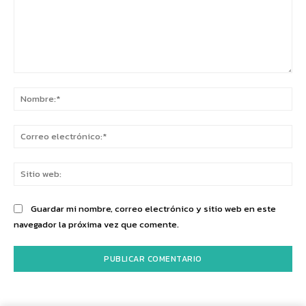
Comentario:
No
Co
ele
Sit
we
Guardar mi nombre, correo electrónico y sitio web en este
navegador la próxima vez que comente.