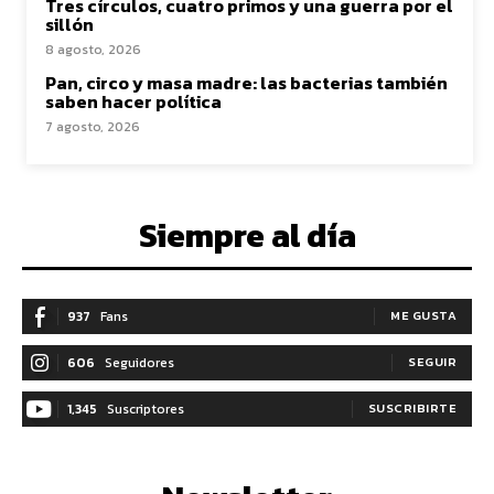
Tres círculos, cuatro primos y una guerra por el
sillón
8 agosto, 2026
Pan, circo y masa madre: las bacterias también
saben hacer política
7 agosto, 2026
Siempre al día
937
Fans
ME GUSTA
606
Seguidores
SEGUIR
1,345
Suscriptores
SUSCRIBIRTE