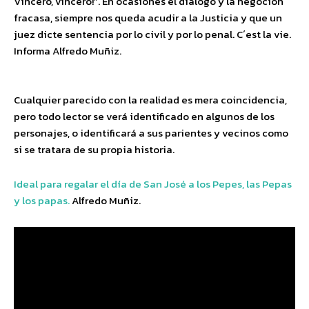
Vinceró, vinceró!”. En ocasiones el diálogo y la negoción
fracasa, siempre nos queda acudir a la Justicia y que un
juez dicte sentencia por lo civil y por lo penal. C´est la vie.
Informa Alfredo Muñiz.
Cualquier parecido con la realidad es mera coincidencia,
pero todo lector se verá identificado en algunos de los
personajes, o identificará a sus parientes y vecinos como
si se tratara de su propia historia.
Ideal para regalar el día de San José a los Pepes, las Pepas
y los papas.
Alfredo Muñiz.