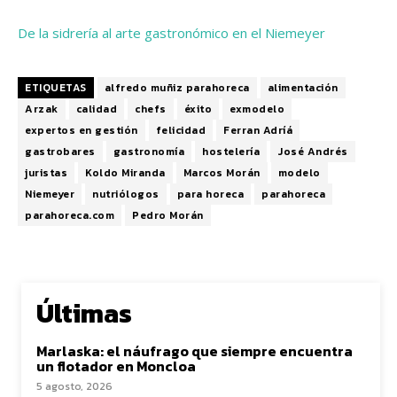
De la sidrería al arte gastronómico en el Niemeyer
ETIQUETAS
alfredo muñiz parahoreca
alimentación
Arzak
calidad
chefs
éxito
exmodelo
expertos en gestión
felicidad
Ferran Adríá
gastrobares
gastronomía
hostelería
José Andrés
juristas
Koldo Miranda
Marcos Morán
modelo
Niemeyer
nutriólogos
para horeca
parahoreca
parahoreca.com
Pedro Morán
Últimas
Marlaska: el náufrago que siempre encuentra
un flotador en Moncloa
5 agosto, 2026