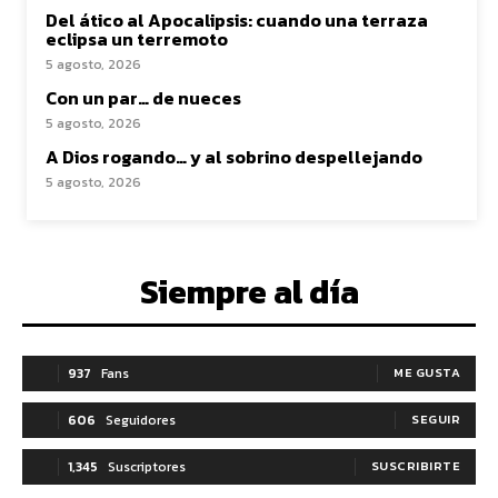
Del ático al Apocalipsis: cuando una terraza
eclipsa un terremoto
5 agosto, 2026
Con un par… de nueces
5 agosto, 2026
A Dios rogando… y al sobrino despellejando
5 agosto, 2026
Siempre al día
937
Fans
ME GUSTA
606
Seguidores
SEGUIR
1,345
Suscriptores
SUSCRIBIRTE