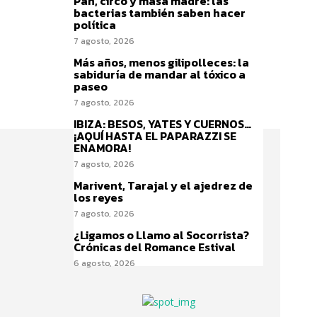
Pan, circo y masa madre: las
bacterias también saben hacer
política
7 agosto, 2026
Más años, menos gilipolleces: la
sabiduría de mandar al tóxico a
paseo
7 agosto, 2026
IBIZA: BESOS, YATES Y CUERNOS…
¡AQUÍ HASTA EL PAPARAZZI SE
ENAMORA!
7 agosto, 2026
Marivent, Tarajal y el ajedrez de
los reyes
7 agosto, 2026
¿Ligamos o Llamo al Socorrista?
Crónicas del Romance Estival
6 agosto, 2026