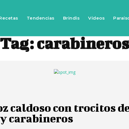
Recetas
Tendencias
Brindis
Vídeos
Paraís
Tag:
carabinero
z caldoso con trocitos d
 y carabineros