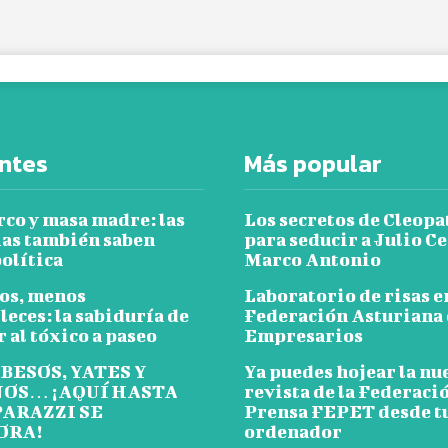
ntes
Más popular
rco y masa madre: las
Los secretos de Cleopa
ias también saben
para seducir a Julio Ce
olítica
Marco Antonio
os, menos
Laboratorio de risas e
leces: la sabiduría de
Federación Asturiana
 al tóxico a paseo
Empresarios
 BESOS, YATES Y
Ya puedes hojear la nu
OS… ¡AQUÍ HASTA
revista de la Federaci
PARAZZI SE
Prensa FEPET desde t
ORA!
ordenador