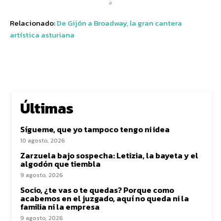
a
Relacionado:
De Gijón a Broadway, la gran cantera
artística asturiana
Últimas
Sígueme, que yo tampoco tengo ni idea
10 agosto, 2026
Zarzuela bajo sospecha: Letizia, la bayeta y el
algodón que tiembla
9 agosto, 2026
Socio, ¿te vas o te quedas? Porque como
acabemos en el juzgado, aquí no queda ni la
familia ni la empresa
9 agosto, 2026