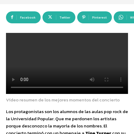
Facebook
Twitter
Pinterest
W
Vídeo resumen de los mejores momentos del concierto
Los protagonistas son los alumnos de las aulas pop rock de
la Universidad Popular. Que me perdonen los artistas
porque desconozco la mayoría de los nombres. El
concierto terminó con un homenaje a
Tina Turner
con su