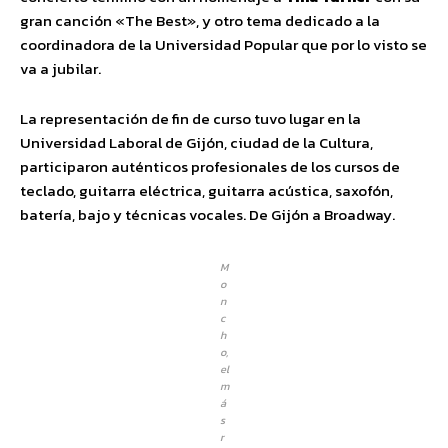
gran canción «The Best», y otro tema dedicado a la
coordinadora de la Universidad Popular que por lo visto se
va a jubilar.
La representación de fin de curso tuvo lugar en la
Universidad Laboral de Gijón, ciudad de la Cultura,
participaron auténticos profesionales de los cursos de
teclado, guitarra eléctrica, guitarra acústica, saxofón,
batería, bajo y técnicas vocales. De Gijón a Broadway.
M
o
n
c
h
o,
el
m
á
s
r