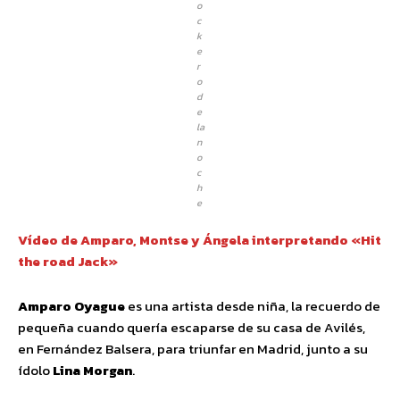
o
c
k
e
r
o
d
e
la
n
o
c
h
e
Vídeo de Amparo, Montse y Ángela interpretando «Hit
the road Jack»
Amparo Oyague
es una artista desde niña, la recuerdo de
pequeña cuando quería escaparse de su casa de Avilés,
en Fernández Balsera, para triunfar en Madrid, junto a su
ídolo
Lina Morgan
.