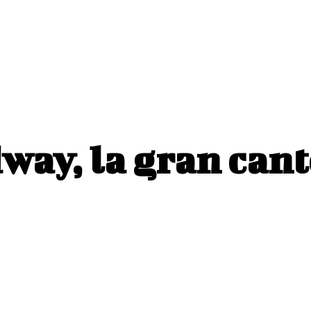
Recetas
Tendencias
Brindis
Vídeos
Para
way, la gran cant