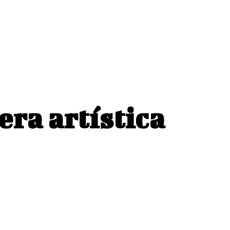
ísos
Revistas
era artística