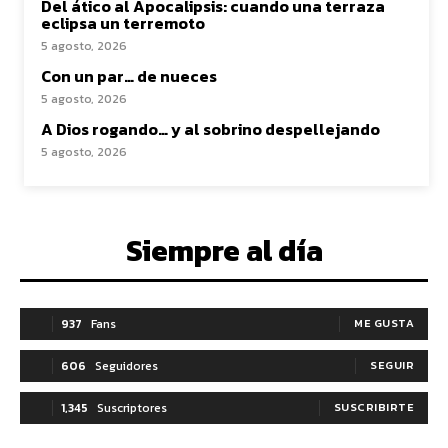
Del ático al Apocalipsis: cuando una terraza
eclipsa un terremoto
5 agosto, 2026
Con un par… de nueces
5 agosto, 2026
A Dios rogando… y al sobrino despellejando
5 agosto, 2026
Siempre al día
937
Fans
ME GUSTA
606
Seguidores
SEGUIR
1,345
Suscriptores
SUSCRIBIRTE