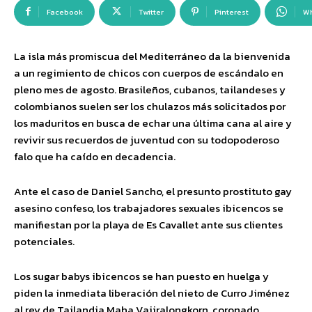
Facebook
Twitter
Pinterest
W
La isla más promiscua del Mediterráneo da la bienvenida
a un regimiento de chicos con cuerpos de escándalo en
pleno mes de agosto. Brasileños, cubanos, tailandeses y
colombianos suelen ser los chulazos más solicitados por
los maduritos en busca de echar una última cana al aire y
revivir sus recuerdos de juventud con su todopoderoso
falo que ha caído en decadencia.
Ante el caso de Daniel Sancho, el presunto prostituto gay
asesino confeso, los trabajadores sexuales ibicencos se
manifiestan por la playa de Es Cavallet ante sus clientes
potenciales.
Los sugar babys ibicencos se han puesto en huelga y
piden la inmediata liberación del nieto de Curro Jiménez
al rey de Tailandia Maha Vajiralongkorn, coronado