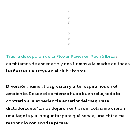
L
a
T
r
o
y
a
Tras la decepción de la Flower Power en Pachá Ibiza
;
cambiamos de escenario y nos fuimos a la madre de todas
las fiestas: La Troya en el club Chinois.
Diversión, humor, trasgresión y arte respiramos en el
ambiente. Desde el comienzo hubo buen rollo, todo lo
contrario a la experiencia anterior del “segurata
dictadorzuelo”…, nos dejaron entrar sin colas; me dieron
una tarjeta y al preguntar para qué servía, una chica me
respondió con sonrisa pícara: