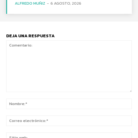
ALFREDO MUÑIZ
-
6 AGOSTO, 2026
DEJA UNA RESPUESTA
Comentario:
No
Co
ele
Sit