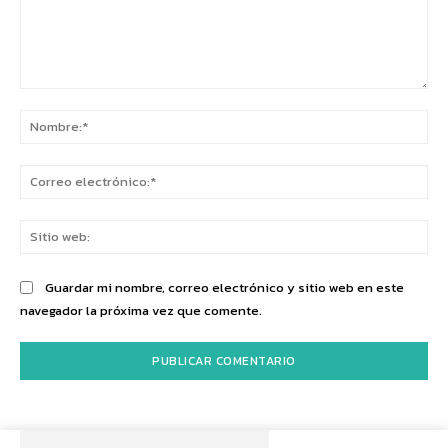
Comentario:
No
Co
ele
Sit
we
Guardar mi nombre, correo electrónico y sitio web en este
navegador la próxima vez que comente.