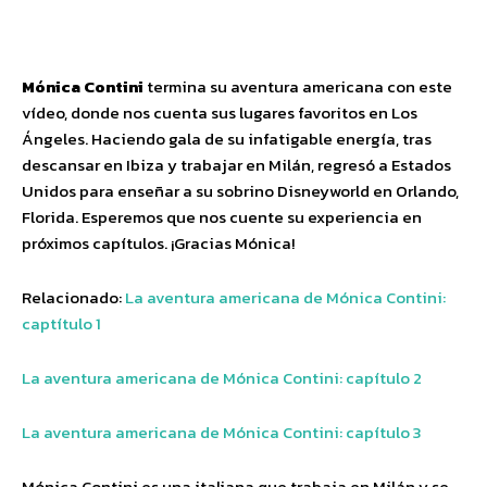
Facebook
Twitter
Pinterest
Wha
Mónica Contini
termina su aventura americana con este
vídeo, donde nos cuenta sus lugares favoritos en Los
Ángeles. Haciendo gala de su infatigable energía, tras
descansar en Ibiza y trabajar en Milán, regresó a Estados
Unidos para enseñar a su sobrino Disneyworld en Orlando,
Florida. Esperemos que nos cuente su experiencia en
próximos capítulos. ¡Gracias Mónica!
Relacionado:
La aventura americana de Mónica Contini:
captítulo 1
La aventura americana de Mónica Contini: capítulo 2
La aventura americana de Mónica Contini: capítulo 3
Mónica Contini es una italiana que trabaja en Milán y se