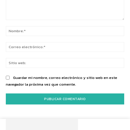
Comentario:
No
Co
ele
Sit
we
Guardar mi nombre, correo electrónico y sitio web en este
navegador la próxima vez que comente.