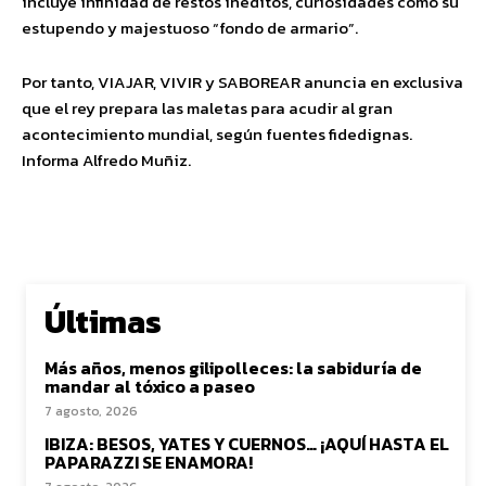
incluye infinidad de restos inéditos, curiosidades como su
estupendo y majestuoso “fondo de armario”.
Por tanto, VIAJAR, VIVIR y SABOREAR anuncia en exclusiva
que el rey prepara las maletas para acudir al gran
acontecimiento mundial, según fuentes fidedignas.
Informa Alfredo Muñiz.
Últimas
Más años, menos gilipolleces: la sabiduría de
mandar al tóxico a paseo
7 agosto, 2026
IBIZA: BESOS, YATES Y CUERNOS… ¡AQUÍ HASTA EL
PAPARAZZI SE ENAMORA!