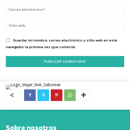
Co
ele
Sit
we
Guardar mi nombre, correo electrónico y sitio web en este
navegador la próxima vez que comente.
Sobre nosotros