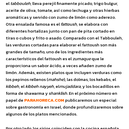
el
tabbouleh,
lleva perejil finamente picado, trigo bulgur,
aceite de oliva, tomate, así como lechuga y otras hierbas
aromáticas y servido con zumo de limón como aderezo.
Otra ensalada famosa es el
fattoush,
se elabora con
diferentes hortalizas junto con pan de pita cortado en
tiras o cubos y frito o asado. Comparado con el Tabbouleh,
las verduras cortadas para elaborar el fattoush son más
grandes de tamaño, uno de los ingredientes más
característicos del fattoush es el
zumaque
que le
proporciona un sabor ácido, a veces añaden zumo de
limón. Además, existen platos que incluyen verduras como
los pepinos rellenos (
mahshe
), las dolmas, los kebabs, el
kibbeh
, el
kibbeh nayyeh
, el
mujaddara
, y los bocadillos en
forma de shawarma y
shanklish
. En el próximo número en
papel de
PARAHORECA.COM
publicaremos un especial
sobre gastronomía en Israel, donde profundizaremos sobre
algunos de los platos mencionados.
Por otro lado, los sirios coinciden con la cocina española