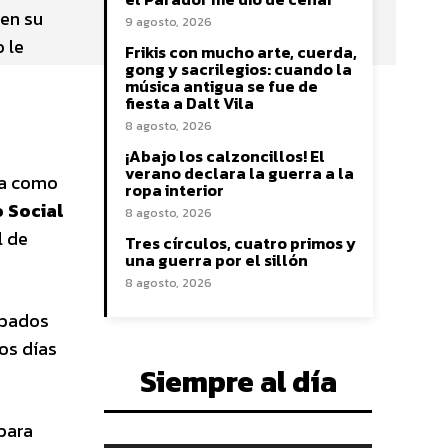
 en su
9 agosto, 2026
 le
Frikis con mucho arte, cuerda,
gong y sacrilegios: cuando la
música antigua se fue de
fiesta a Dalt Vila
8 agosto, 2026
¡Abajo los calzoncillos! El
verano declara la guerra a la
ba como
ropa interior
o Social
8 agosto, 2026
l de
Tres círculos, cuatro primos y
una guerra por el sillón
8 agosto, 2026
obados
os días
Siempre al día
“para