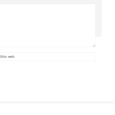
eo
Sitio
rónico:*
web: