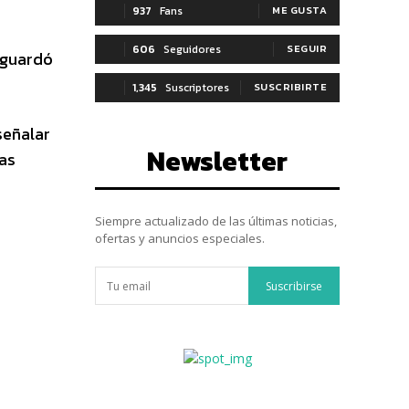
937
Fans
ME GUSTA
606
Seguidores
SEGUIR
 guardó
1,345
Suscriptores
SUSCRIBIRTE
señalar
Newsletter
las
Siempre actualizado de las últimas noticias,
ofertas y anuncios especiales.
Suscribirse