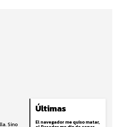
Últimas
El navegador me quiso matar,
la. Sino
el Parador me dio de cenar