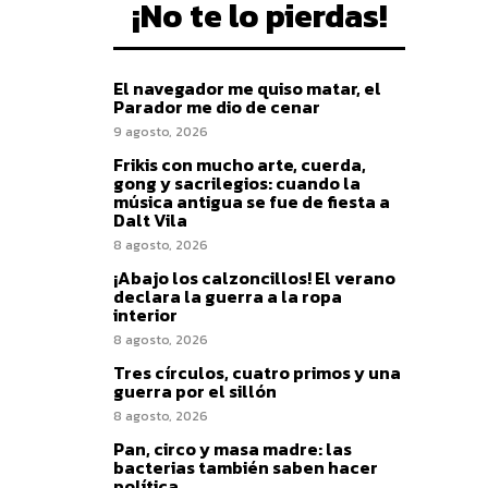
¡No te lo pierdas!
El navegador me quiso matar, el
Parador me dio de cenar
9 agosto, 2026
Frikis con mucho arte, cuerda,
gong y sacrilegios: cuando la
música antigua se fue de fiesta a
Dalt Vila
8 agosto, 2026
¡Abajo los calzoncillos! El verano
declara la guerra a la ropa
interior
8 agosto, 2026
Tres círculos, cuatro primos y una
guerra por el sillón
8 agosto, 2026
Pan, circo y masa madre: las
bacterias también saben hacer
política