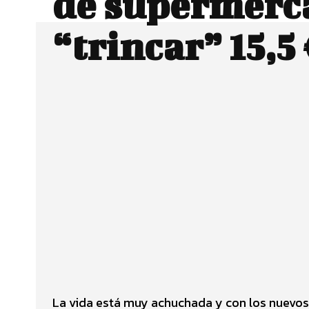
de supermerc
“trincar” 15,5
Facebook
Twitter
CUOTA
La vida está muy achuchada y con los nuevos s