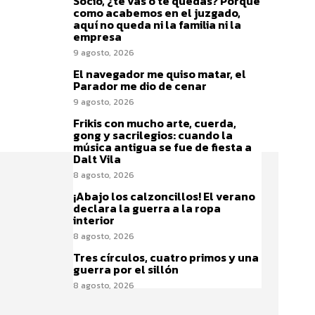
Socio, ¿te vas o te quedas? Porque
como acabemos en el juzgado,
aquí no queda ni la familia ni la
empresa
9 agosto, 2026
El navegador me quiso matar, el
Parador me dio de cenar
9 agosto, 2026
Frikis con mucho arte, cuerda,
gong y sacrilegios: cuando la
música antigua se fue de fiesta a
Dalt Vila
8 agosto, 2026
¡Abajo los calzoncillos! El verano
declara la guerra a la ropa
interior
8 agosto, 2026
Tres círculos, cuatro primos y una
guerra por el sillón
8 agosto, 2026