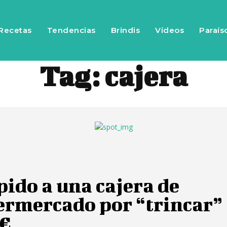
Recetas
Tendencias
Brindis
Vídeos
Paraís
Tag:
cajera
ido a una cajera de
ermercado por “trincar”
 €