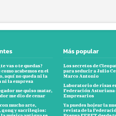
ntes
Más popular
¿te vas o te quedas?
Los secretos de Cleopa
 como acabemos en el
para seducir a Julio Ce
, aquí no queda ni la
Marco Antonio
 ni la empresa
Laboratorio de risas e
egador me quiso matar,
Federación Asturiana
ador me dio de cenar
Empresarios
 con mucho arte,
Ya puedes hojear la nu
 gong y sacrilegios:
revista de la Federaci
 la música antigua se
Prensa FEPET desde t