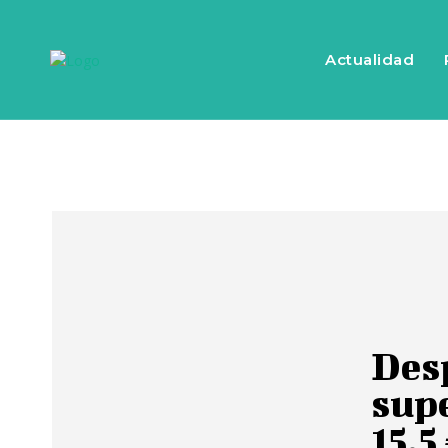
Actualidad
Desp
sup
15,5