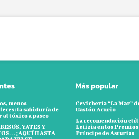
ntes
Más popular
os, menos
Cevichería “La Mar” d
leces: la sabiduría de
Gastón Acurio
 al tóxico a paseo
La recomendación etíl
 BESOS, YATES Y
Letizia en los Premios
OS… ¡AQUÍ HASTA
Príncipe de Asturias