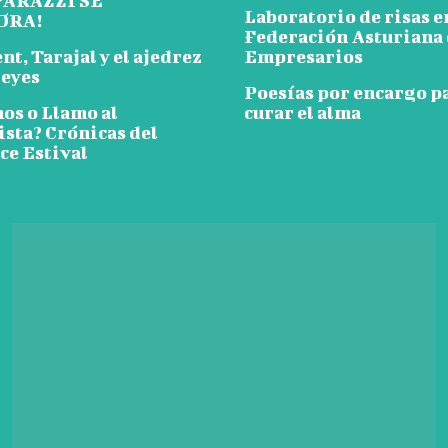
PARAZZI SE
Laboratorio de risas e
ORA!
Federación Asturiana
t, Tarajal y el ajedrez
Empresarios
reyes
Poesías por encargo p
os o Llamo al
curar el alma
ista? Crónicas del
e Estival