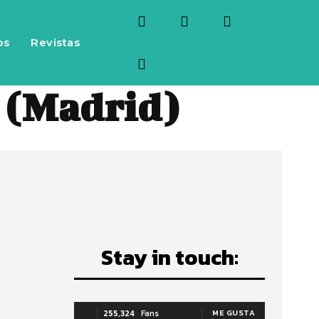
os
Revistas
o (Madrid)
Stay in touch:
255,324
Fans
ME GUSTA