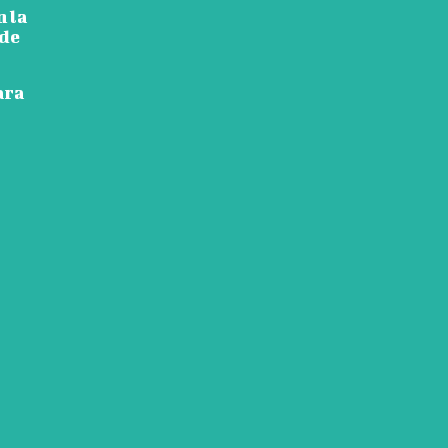
n la
 de
ara