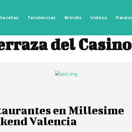
Recetas
Tendencias
Brindis
Vídeos
Paraís
erraza del Casin
taurantes en Millesime
kend Valencia