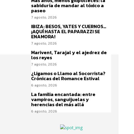
Más años, menos gilipolleces: la
sabiduría de mandar al tóxico a
paseo
7 agosto, 2026
IBIZA: BESOS, YATES Y CUERNOS…
¡AQUÍ HASTA EL PAPARAZZI SE
ENAMORA!
7 agosto, 2026
Marivent, Tarajal y el ajedrez de
los reyes
7 agosto, 2026
¿Ligamos o Llamo al Socorrista?
Crónicas del Romance Estival
6 agosto, 2026
La familia encantada: entre
vampiros, sanguijuelas y
herencias del más allá
6 agosto, 2026