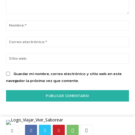
Comentario:
No
Co
ele
Sit
we
Guardar mi nombre, correo electrónico y sitio web en este
navegador la próxima vez que comente.