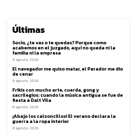
Últimas
Socio, ¿te vas o te quedas? Porque como
acabemos en el juzgado, aquí no queda ni la
familia ni la empresa
9 agosto, 2026
El navegador me quiso matar, el Parador me dio
de cenar
9 agosto, 2026
Frikis con mucho arte, cuerda, gong y
sacrilegios: cuando la música antigua se fue de
fiesta a Dalt Vila
8 agosto, 2026
¡Abajo los calzoncillos! El verano declara la
guerra a la ropa interior
8 agosto, 2026