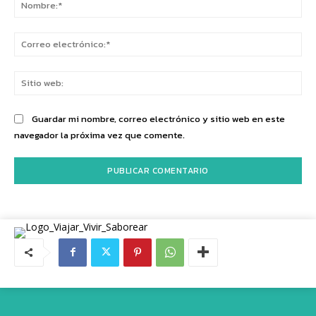
No
Co
ele
Sit
we
Guardar mi nombre, correo electrónico y sitio web en este
navegador la próxima vez que comente.