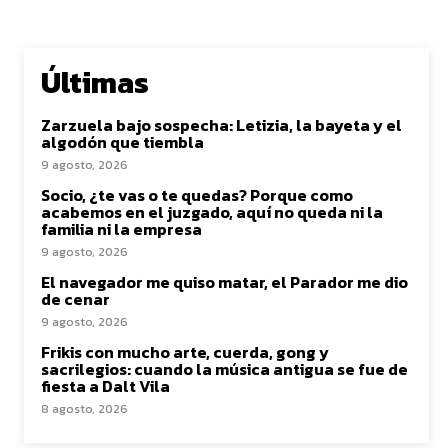
Últimas
Zarzuela bajo sospecha: Letizia, la bayeta y el
algodón que tiembla
9 agosto, 2026
Socio, ¿te vas o te quedas? Porque como
acabemos en el juzgado, aquí no queda ni la
familia ni la empresa
9 agosto, 2026
El navegador me quiso matar, el Parador me dio
de cenar
9 agosto, 2026
Frikis con mucho arte, cuerda, gong y
sacrilegios: cuando la música antigua se fue de
fiesta a Dalt Vila
8 agosto, 2026