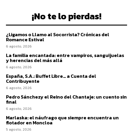
¡No te lo pierdas!
¿Ligamos o Llamo al Socorrista? Crónicas del
Romance Estival
6 agosto, 2026
La familia encantada: entre vampiros, sanguijuelas
y herencias del más allá
6 agosto, 2026
España, S.A.: Buffet Libre… a Cuenta del
Contribuyente
6 agosto, 2026
Pedro Sánchezy el Reino del Chantaje: un cuento sin
final
6 agosto, 2026
Marlaska: el náufrago que siempre encuentra un
flotador en Moncloa
5 agosto, 2026