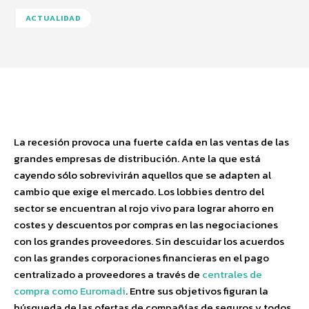
ACTUALIDAD
Facebook
Twitter
Pinterest
Wha
La recesión provoca una fuerte caída en las ventas de las
grandes empresas de distribución. Ante la que está
cayendo sólo sobrevivirán aquellos que se adapten al
cambio que exige el mercado. Los lobbies dentro del
sector se encuentran al rojo vivo para lograr ahorro en
costes y descuentos por compras en las negociaciones
con los grandes proveedores. Sin descuidar los acuerdos
con las grandes corporaciones financieras en el pago
centralizado a proveedores a través de
centrales de
compra como Euromadi
. Entre sus objetivos figuran la
búsqueda de las ofertas de compañías de seguros y todos