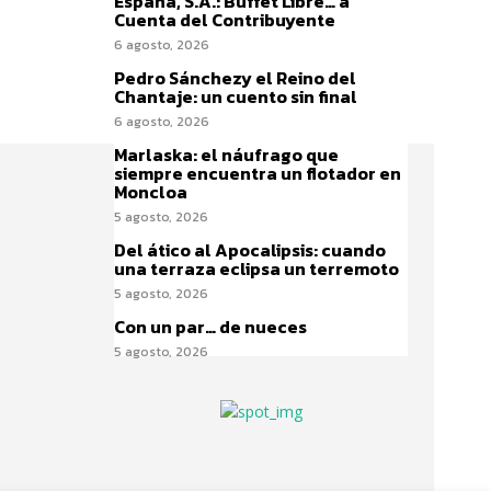
España, S.A.: Buffet Libre… a
Cuenta del Contribuyente
6 agosto, 2026
Pedro Sánchezy el Reino del
Chantaje: un cuento sin final
6 agosto, 2026
Marlaska: el náufrago que
siempre encuentra un flotador en
Moncloa
5 agosto, 2026
Del ático al Apocalipsis: cuando
una terraza eclipsa un terremoto
5 agosto, 2026
Con un par… de nueces
5 agosto, 2026