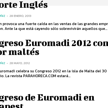
orte Inglés
ÑIZ
-
28 ENERO, 2013
n provoca una fuerte caída en las ventas de las grandes emp
ón. Ante la que está cayendo sólo sobrevivirán aquellos que...
greso Euromadi 2012 co
or maltés
ÑIZ
-
28 MAYO, 2012
uromadi celebra su Congreso 2012 en la isla de Malta del 3
nio. La revista PARAHORECA.COM estará...
greso de Euromadi en
apest