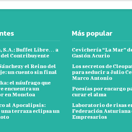
ntes
Más popular
 S.A.: Buffet Libre… a
Cevichería “La Mar” d
 del Contribuyente
Gastón Acurio
Sánchezy el Reino del
Los secretos de Cleopa
e: un cuento sin final
para seducir a Julio Ce
Marco Antonio
ka: el náufrago que
e encuentra un
Poesías por encargo p
or en Moncloa
curar el alma
co al Apocalipsis:
Laboratorio de risas e
 una terraza eclipsa un
Federación Asturiana
oto
Empresarios