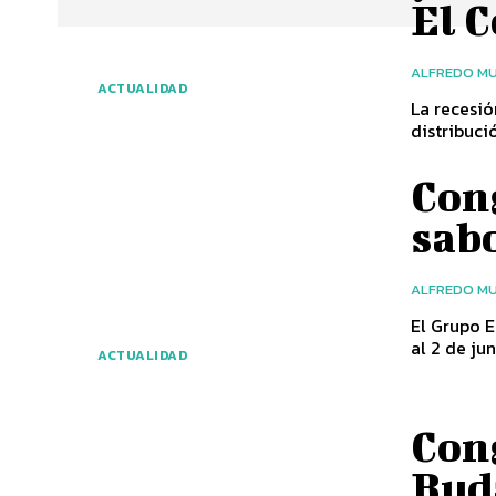
El C
ALFREDO MU
ACTUALIDAD
La recesió
distribuci
Con
sab
ALFREDO MU
El Grupo E
al 2 de ju
ACTUALIDAD
Con
Bud