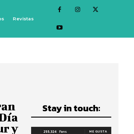
os
Revistas
ran
Stay in touch:
 Día
ur y
255,324
Fans
ME GUSTA