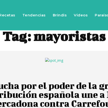
Recetas
Tendencias
Brindis
Vídeos
Paraís
Tag:
mayoristas
ucha por el poder de la g
ribución española une a
ercadona contra Carrefo