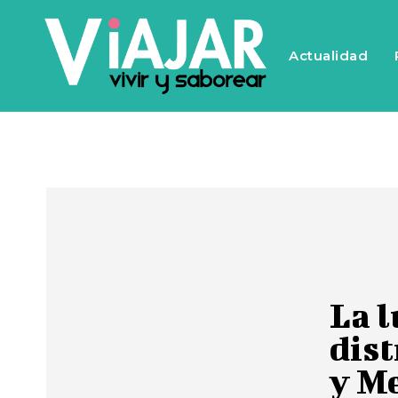
Actualidad
La l
dist
y M