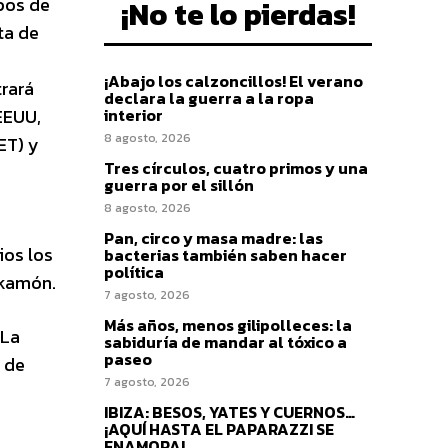
pos de
¡No te lo pierdas!
ta de
¡Abajo los calzoncillos! El verano
rará
declara la guerra a la ropa
EEUU,
interior
8 agosto, 2026
ET) y
Tres círculos, cuatro primos y una
guerra por el sillón
8 agosto, 2026
Pan, circo y masa madre: las
ios los
bacterias también saben hacer
política
nkamón.
7 agosto, 2026
Más años, menos gilipolleces: la
 La
sabiduría de mandar al tóxico a
paseo
 de
7 agosto, 2026
IBIZA: BESOS, YATES Y CUERNOS…
¡AQUÍ HASTA EL PAPARAZZI SE
ENAMORA!