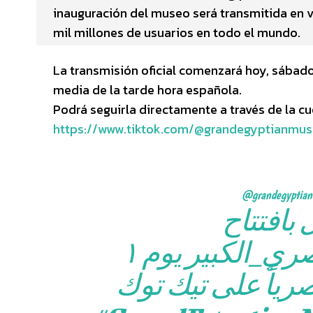
inauguración del museo será transmitida en v
mil millones de usuarios en todo el mundo.
La transmisión oficial comenzará hoy, sábado 1
media de la tarde hora española.
Podrá seguirla directamente a través de la c
https://www.tiktok.com/@grandegyptianmu
@grandegyptia
 بافتتاح
#ي_الكبير
يوم ١
رياً على تيك توك