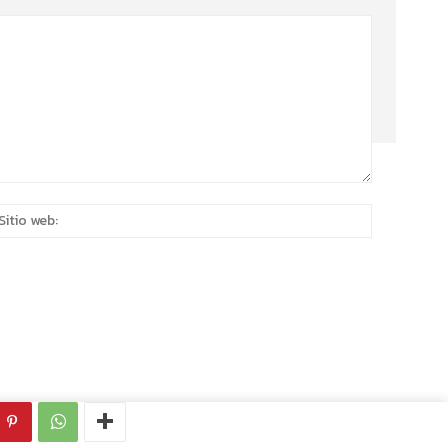
eo
Sitio
rónico:*
web: