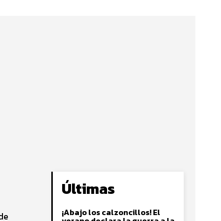
Últimas
¡Abajo los calzoncillos! El
 de
verano declara la guerra a la