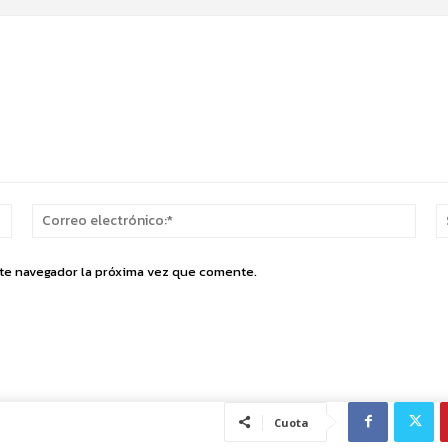
Nombre:*
Corr
elect
ste navegador la próxima vez que comente.
Cuota