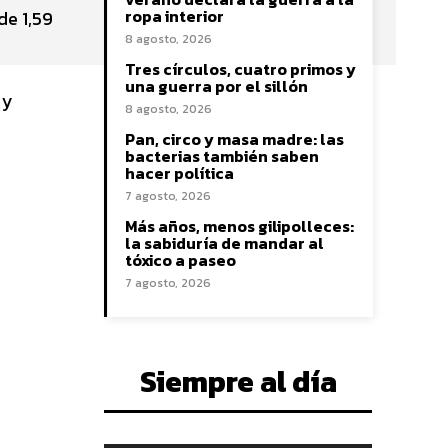
ropa interior
de 1,59
8 agosto, 2026
Tres círculos, cuatro primos y
una guerra por el sillón
 y
8 agosto, 2026
Pan, circo y masa madre: las
bacterias también saben
hacer política
7 agosto, 2026
Más años, menos gilipolleces:
la sabiduría de mandar al
tóxico a paseo
7 agosto, 2026
Siempre al día