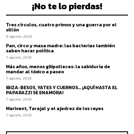
¡No te lo pierdas!
Tres círculos, cuatro primos y una guerra por el
sillón
8 agosto, 2026
Pan, circo y masa madre: las bacterias también
saben hacer política
7 agosto, 2026
Más años, menos gilipolleces: la sabiduría de
mandar al tóxico a paseo
7 agosto, 2026
IBIZA: BESOS, YATES Y CUERNOS… ¡AQUÍ HASTA EL
PAPARAZZI SE ENAMORA!
7 agosto, 2026
Marivent, Tarajal y el ajedrez de los reyes
7 agosto, 2026