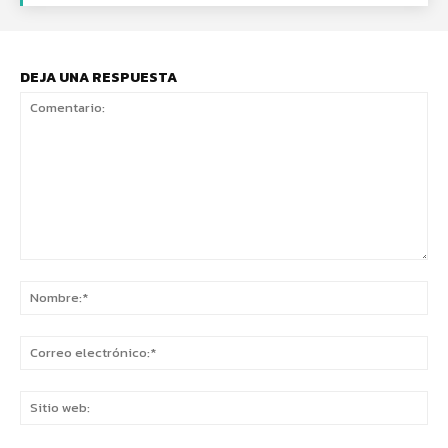
DEJA UNA RESPUESTA
Comentario:
No
Co
ele
Sit
we