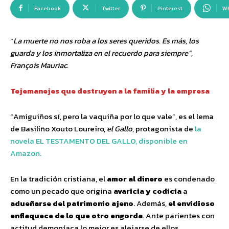
Facebook
Twitter
Pinterest
W
“
La muerte no nos roba a los seres queridos. Es más, los
guarda y los inmortaliza en el recuerdo para siempre”,
François Mauriac.
Tejemanejes que destruyen a la familia y la empresa
“Amiguiños sí, pero la vaquiña por lo que vale”, es el lema
de Basiliño Xouto Loureiro,
el Gallo
, protagonista de
la
novela EL TESTAMENTO DEL GALLO, disponible en
Amazon.
En la tradición cristiana, el
amor al dinero
es condenado
como un pecado que origina
avaricia y codicia
a
adueñarse del patrimonio ajeno
. Además,
el envidioso
enflaquece de lo que otro engorda
. Ante parientes con
actitud demoníaca lo mejor es alejarse de ellos.