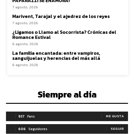
PAPARAZZI SE ENAMORA!
7 agosto, 2026
Marivent, Tarajal y el ajedrez de los reyes
7 agosto, 2026
¿Ligamos o Llamo al Socorrista? Crónicas del
Romance Estival
6 agosto, 2026
La familia encantada: entre vampiros,
sanguijuelas y herencias del más allá
6 agosto, 2026
Siempre al día
937
Fans
ME GUSTA
606
Seguidores
SEGUIR