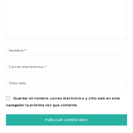
Comentario:
No
Co
ele
Sit
we
Guardar mi nombre, correo electrónico y sitio web en este
navegador la próxima vez que comente.