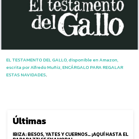
EL TESTAMENTO DEL GALLO, disponible en Amazon,
escrita por Alfredo Muñiz,
ENCÁRGALO PARA REGALAR
ESTAS NAVIDADES
.
Últimas
IBIZA: BESOS, YATES Y CUERNOS… ¡AQUÍ HASTA EL