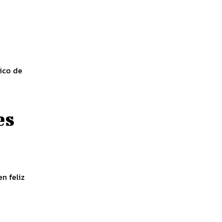
ico de
es
n feliz