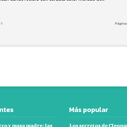
Página
Cuota
ntes
Más popular
rco y masa madre: las
Los secretos de Cleopa