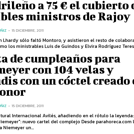
ileño a 75 € el cubierto
bles ministros de Rajoy
ÑIZ
-
15 DICIEMBRE, 2011
en Lhardy sólo faltó Montoro, y asistieron el resto de colabo
omo los ministrables Luis de Guindos y Elvira Rodríguez Teresa,
ta de cumpleaños para
eyer con 104 velas y
dis con un cóctel creado
honor
ÑIZ
-
15 DICIEMBRE, 2011
tural Internacional Avilés, añadiendo en el rótulo la leyenda
er": nuevo cartel del complejo Desde parahoreca.com le
 Niemeyer un...