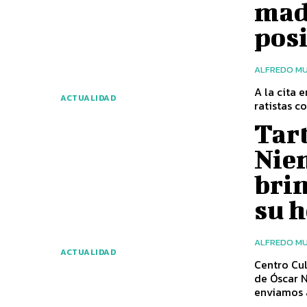
madr
posi
ALFREDO MU
A la cita 
ACTUALIDAD
ratistas c
Tar
Niem
brin
su 
ALFREDO MU
ACTUALIDAD
Centro Cul
de Óscar Niemey
enviamos a