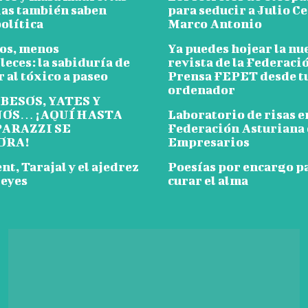
ias también saben
para seducir a Julio Ce
olítica
Marco Antonio
os, menos
Ya puedes hojear la nu
leces: la sabiduría de
revista de la Federaci
 al tóxico a paseo
Prensa FEPET desde t
ordenador
 BESOS, YATES Y
OS… ¡AQUÍ HASTA
Laboratorio de risas e
PARAZZI SE
Federación Asturiana
ORA!
Empresarios
t, Tarajal y el ajedrez
Poesías por encargo p
reyes
curar el alma