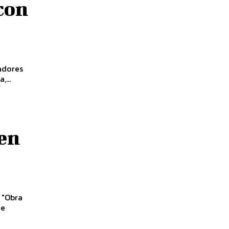
 con
radores
...
 en
: "Obra