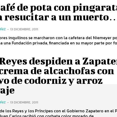
afé de pota con pingarat
a resucitar a un muerto
ÑIZ
-
13 DICIEMBRE, 2011
ores inquilinos se marcharon con la cafetera del Niemeyer p
a una Fundación privada, financiada en su mayor parte por f
 Reyes despiden a Zapate
crema de alcachofas con
o de codorniz y arroz
aje
ÑIZ
-
13 DICIEMBRE, 2011
e los Reyes y los Príncipes con el Gobierno Zapatero en el 
Juan Carlos recibió con corbata color morado de...