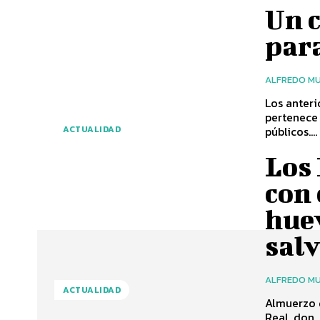
Un c
par
ALFREDO MU
Los anteri
pertenece 
públicos....
ACTUALIDAD
Los
con 
huev
salv
ALFREDO MU
ACTUALIDAD
Almuerzo d
Real, don 