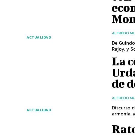
eco
Mon
ALFREDO MU
ACTUALIDAD
De Guindos
La 
Urda
de d
ALFREDO MU
Discurso d
ACTUALIDAD
armonía, y
Rato