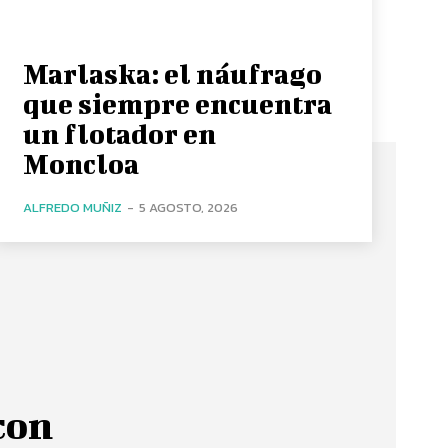
Marlaska: el náufrago
que siempre encuentra
un flotador en
Moncloa
ALFREDO MUÑIZ
-
5 AGOSTO, 2026
con