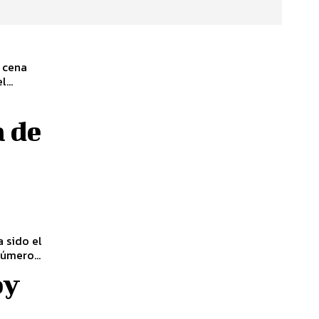
a cena
...
a de
úmero...
oy