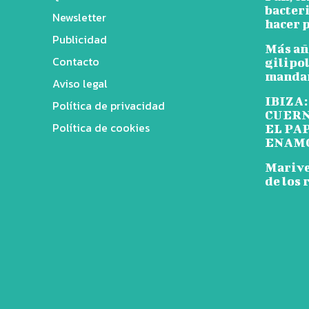
bacter
Newsletter
hacer p
Publicidad
Más añ
Contacto
gilipol
mandar
Aviso legal
IBIZA:
Política de privacidad
CUERN
Política de cookies
EL PA
ENAM
Mariven
de los 