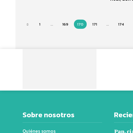
1
...
169
170
171
...
174
Sobre nosotros
Recie
Quiénes somos
Pan, ci