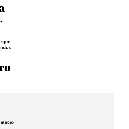
a
…
orque
ondos
ro
Palacio