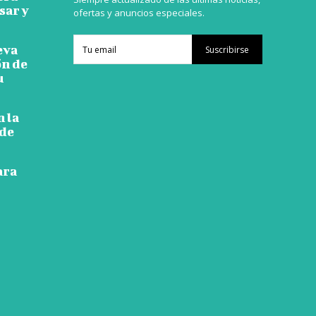
sar y
ofertas y anuncios especiales.
eva
Suscribirse
ón de
u
n la
 de
ara