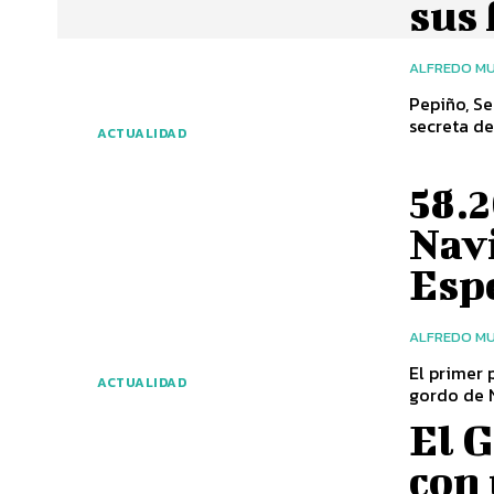
sus 
ALFREDO MU
Pepiño, Se
secreta de
ACTUALIDAD
58.2
Navi
Esp
ALFREDO MU
El primer premi
ACTUALIDAD
gordo de N
El 
con 