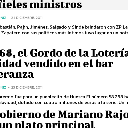
fieles ministros
ÑIZ
-
24 DICIEMBRE, 2011
bastián, Pajín, Jiménez, Salgado y Sinde brindaron con ZP L
 Zapatero con sus políticos más íntimos tuvo lugar en un hotel
68, el Gordo de la Loterí
dad vendido en el bar
eranza
ÑIZ
-
23 DICIEMBRE, 2011
o fue para un pueblecito de Huesca El número 58.268 ha sido el
avidad, dotado con cuatro millones de euros a la serie. Un n
Gobierno de Mariano Raj
un plato principal