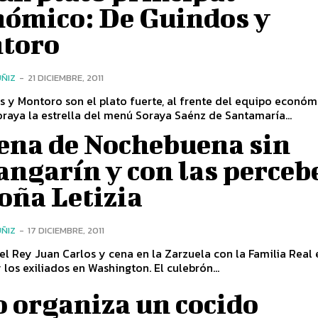
nómico: De Guindos y
toro
ÑIZ
-
21 DICIEMBRE, 2011
 y Montoro son el plato fuerte, al frente del equipo económ
Rajoy, y Soraya la estrella del menú Soraya Saénz de Santamaría...
cena de Nochebuena sin
ngarín y con las perceb
oña Letizia
ÑIZ
-
17 DICIEMBRE, 2011
el Rey Juan Carlos y cena en la Zarzuela con la Familia Real e
 los exiliados en Washington. El culebrón...
 organiza un cocido