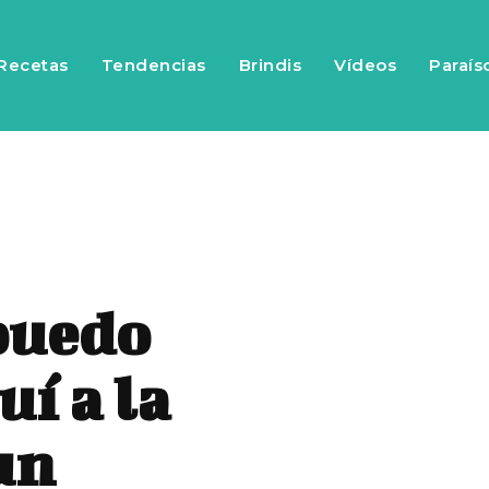
Recetas
Tendencias
Brindis
Vídeos
Paraís
 puedo
uí a la
 un