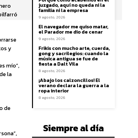
juzgado, aquí no queda ni la
inero
familia ni la empresa
ilfarró
9 agosto, 2026
El navegador me quiso matar,
el Parador me dio de cenar
orrarse
9 agosto, 2026
tos y
Frikis con mucho arte, cuerda,
gong y sacrilegios: cuando la
música antigua se fue de
fiesta a Dalt Vila
es mío”,
8 agosto, 2026
de la
¡Abajo los calzoncillos! El
verano declara la guerra a la
ropa interior
8 agosto, 2026
go de
Siempre al día
rsona”,