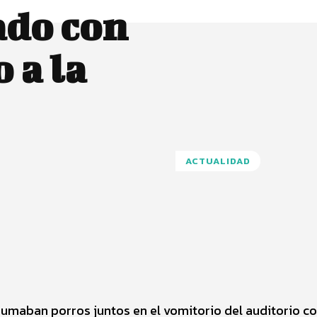
ado con
 a la
ACTUALIDAD
Pinterest
WhatsApp
 fumaban porros juntos en el vomitorio del auditorio co