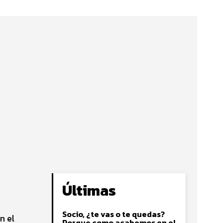
Últimas
Socio, ¿te vas o te quedas?
n el
Porque como acabemos en el