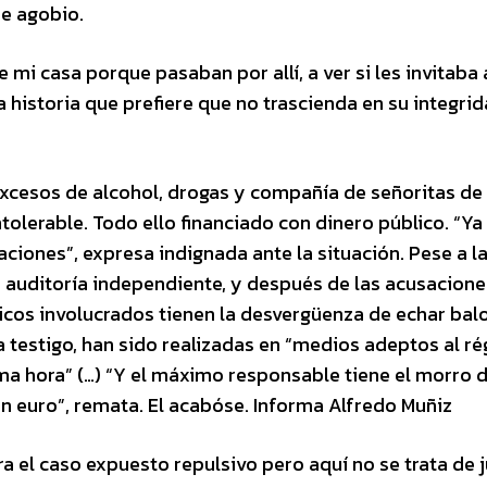
de agobio.
 mi casa porque pasaban por allí, a ver si les invitaba 
 historia que prefiere que no trascienda en su integrid
 excesos de alcohol, drogas y compañía de señoritas de
tolerable. Todo ello financiado con dinero público. “Ya
gaciones”, expresa indignada ante la situación. Pese a l
 auditoría independiente, y después de las acusacione
icos involucrados tienen la desvergüenza de echar bal
a testigo, han sido realizadas en “medios adeptos al r
ma hora” (…) “Y el máximo responsable tiene el morro 
un euro”, remata. El acabóse. Informa Alfredo Muñiz
a el caso expuesto repulsivo pero aquí no se trata de j