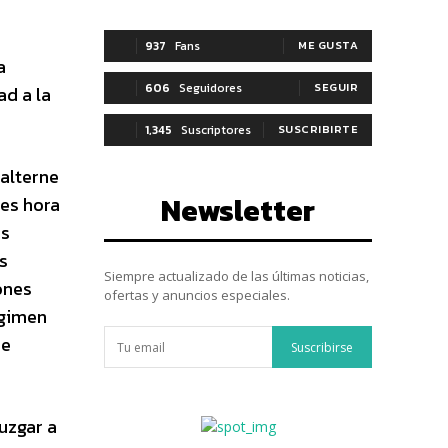
937
Fans
ME GUSTA
a
606
Seguidores
SEGUIR
ad a la
1,345
Suscriptores
SUSCRIBIRTE
 alterne
Newsletter
 es hora
as
s
Siempre actualizado de las últimas noticias,
ones
ofertas y anuncios especiales.
égimen
de
Suscribirse
uzgar a