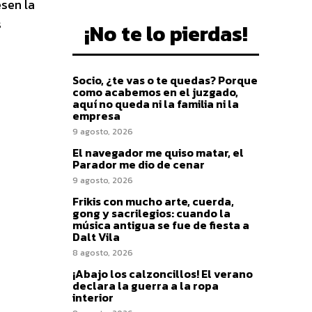
esen la
s
¡No te lo pierdas!
Socio, ¿te vas o te quedas? Porque
como acabemos en el juzgado,
aquí no queda ni la familia ni la
empresa
9 agosto, 2026
El navegador me quiso matar, el
Parador me dio de cenar
9 agosto, 2026
Frikis con mucho arte, cuerda,
gong y sacrilegios: cuando la
música antigua se fue de fiesta a
Dalt Vila
8 agosto, 2026
¡Abajo los calzoncillos! El verano
declara la guerra a la ropa
interior