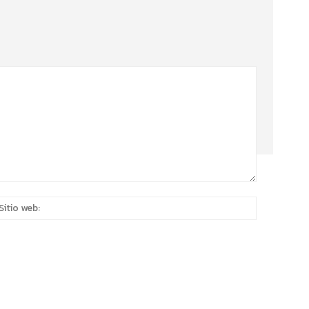
eo
Sitio
rónico:*
web: