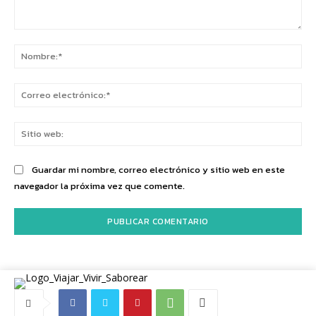
Comentario:
No
Co
ele
Sit
we
Guardar mi nombre, correo electrónico y sitio web en este
navegador la próxima vez que comente.