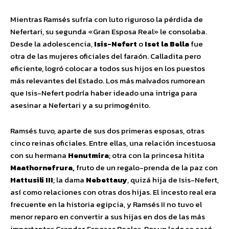
Mientras Ramsés sufría con luto riguroso la pérdida de
Nefertari, su segunda «Gran Esposa Real» le consolaba.
Desde la adolescencia,
Isis-Nefert
o
Iset la Bella
fue
otra de las mujeres oficiales del faraón. Calladita pero
eficiente, logró colocar a todos sus hijos en los puestos
más relevantes del Estado. Los más malvados rumorean
que Isis-Nefert podría haber ideado una intriga para
asesinar a Nefertari y a su primogénito.
Ramsés tuvo, aparte de sus dos primeras esposas, otras
cinco reinas oficiales. Entre ellas, una relación incestuosa
con su hermana
Henutmira
; otra con la princesa hitita
Maathornefrura,
fruto de un regalo-prenda de la paz con
Hattusili III
; la dama
Nebettauy
, quizá hija de Isis-Nefert,
así como relaciones con otras dos hijas. El incesto real era
frecuente en la historia egipcia, y Ramsés II no tuvo el
menor reparo en convertir a sus hijas en dos de las más
importantes Grandes Esposas Reales. Por un lado se casó