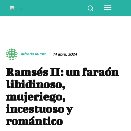
Alfredo Muñiz
14 abril, 2024
Ramsés II: un faraón
libidinoso,
mujeriego,
incestuoso y
romántico