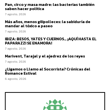
Pan, circo y masa madre: las bacterias también
saben hacer política
7 agosto, 2026
Más años, menos gilipolleces: la sabiduría de
mandar al tóxico a paseo
7 agosto, 2026
IBIZA: BESOS, YATES Y CUERNOS… ¡AQUÍ HASTA EL
PAPARAZZI SE ENAMORA!
7 agosto, 2026
Marivent, Tarajal y el ajedrez de los reyes
7 agosto, 2026
¿Ligamos o Llamo al Socorrista? Crónicas del
Romance Estival
6 agosto, 2026