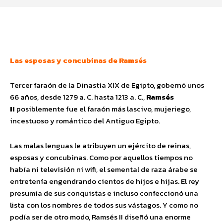
Facebook
Twitter
Pinterest
Wha
Las esposas y concubinas de Ramsés
Tercer faraón de la Dinastía XIX de Egipto, gobernó unos
66 años, desde 1279 a. C. hasta 1213 a. C.,
Ramsés
II
posiblemente fue el faraón más lascivo, mujeriego,
incestuoso y romántico del Antiguo Egipto.
Las malas lenguas le atribuyen un ejército de reinas,
esposas y concubinas. Como por aquellos tiempos no
había ni televisión ni wifi, el semental de raza árabe se
entretenía engendrando cientos de hijos e hijas. El rey
presumía de sus conquistas e incluso confeccionó una
lista con los nombres de todos sus vástagos. Y como no
podía ser de otro modo, Ramsés II diseñó una enorme