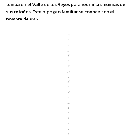
tumba en el Valle de los Reyes para reunir las momias de
sus retoños. Este hipogeo familiar se conoce con el
nombre de KV5.
G
r
a
n
T
e
m
pl
o
d
e
R
a
m
s
é
s
II
e
n