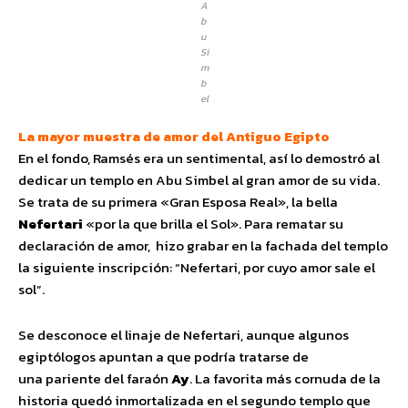
A
b
u
Si
m
b
el
La mayor muestra de amor del Antiguo Egipto
En el fondo, Ramsés era un sentimental, así lo demostró al
dedicar un templo en Abu Simbel al gran amor de su vida.
Se trata de su primera «Gran Esposa Real», la bella
Nefertari
«por la que brilla el Sol». Para rematar su
declaración de amor, hizo grabar en la fachada del templo
la siguiente inscripción: “Nefertari, por cuyo amor sale el
sol”.
Se desconoce el linaje de Nefertari, aunque algunos
egiptólogos apuntan a que podría tratarse de
una pariente del faraón
Ay
. La favorita más cornuda de la
historia quedó inmortalizada en el segundo templo que