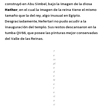
construyó en Abu Simbel, bajo la imagen de la diosa
Hathor
, en el cual la imagen de la reina tiene el mismo
tamaño que la del rey, algo inusual en Egipto.
Desgraciadamente, Nefertari no pudo acudir a la
inauguración del templo. Sus restos descansaron en la
tumba QV66, que posee las pinturas mejor conservadas
del Valle de las Reinas.
T
e
m
pl
o
d
e
N
e
f
e
rt
a
ri