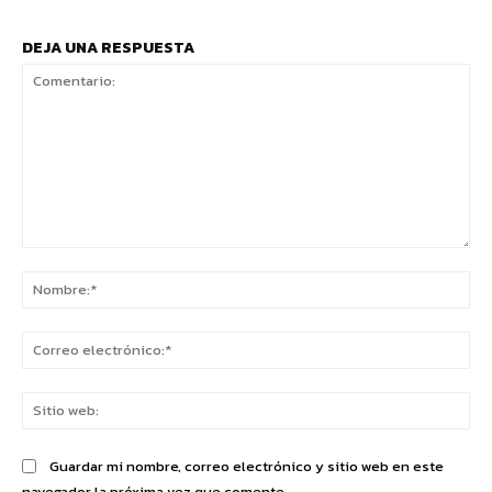
DEJA UNA RESPUESTA
Comentario:
No
Co
ele
Sit
we
Guardar mi nombre, correo electrónico y sitio web en este
navegador la próxima vez que comente.