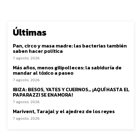
Últimas
Pan, circo y masa madre: las bacterias también
saben hacer política
7 agosto, 2026
Más años, menos gilipolleces: la sabiduría de
mandar al tóxico a paseo
7 agosto, 2026
IBIZA: BESOS, YATES Y CUERNOS… ¡AQUÍ HASTA EL
PAPARAZZI SE ENAMORA!
7 agosto, 2026
Marivent, Tarajal y el ajedrez de los reyes
7 agosto, 2026