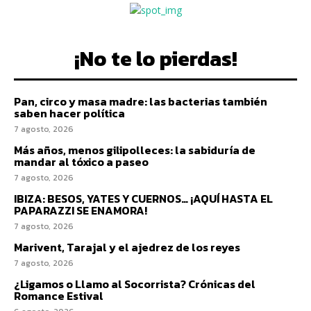
¡No te lo pierdas!
Pan, circo y masa madre: las bacterias también
saben hacer política
7 agosto, 2026
Más años, menos gilipolleces: la sabiduría de
mandar al tóxico a paseo
7 agosto, 2026
IBIZA: BESOS, YATES Y CUERNOS… ¡AQUÍ HASTA EL
PAPARAZZI SE ENAMORA!
7 agosto, 2026
Marivent, Tarajal y el ajedrez de los reyes
7 agosto, 2026
¿Ligamos o Llamo al Socorrista? Crónicas del
Romance Estival