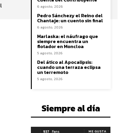
l
6 agosto, 2026
Pedro Sánchezy el Reino del
Chantaje: un cuento sin final
6 agosto, 2026
Marlaska: el náufrago que
siempre encuentra un
flotador en Moncloa
5 agosto, 2026
Del ático al Apocalipsis:
cuando una terraza eclipsa
un terremoto
5 agosto, 2026
Siempre al día
937
Fans
ME GUSTA