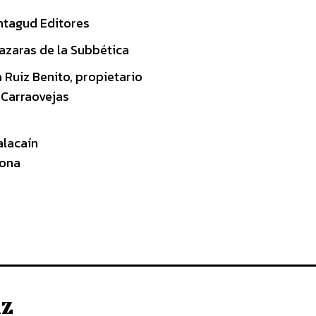
ontagud Editores
azaras de la Subbética
 Ruiz Benito, propietario
 Carraovejas
alacaín
mona
iz