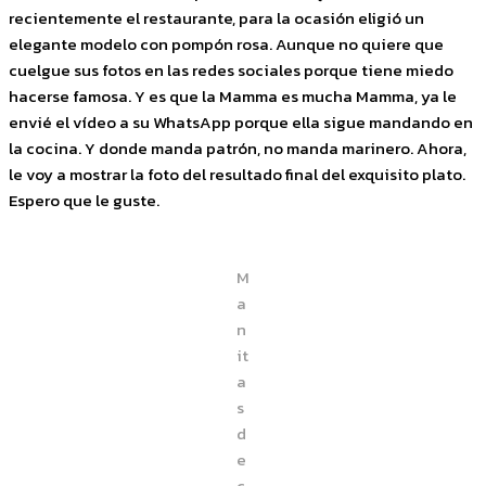
recientemente el restaurante, para la ocasión eligió un
elegante modelo con pompón rosa. Aunque no quiere que
cuelgue sus fotos en las redes sociales porque tiene miedo
hacerse famosa. Y es que la Mamma es mucha Mamma, ya le
envié el vídeo a su WhatsApp porque ella sigue mandando en
la cocina. Y donde manda patrón, no manda marinero. Ahora,
le voy a mostrar la foto del resultado final del exquisito plato.
Espero que le guste.
M
a
n
it
a
s
d
e
c