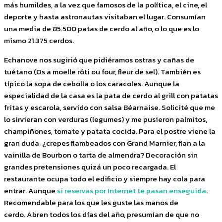
más humildes, a la vez que famosos de la política, el cine, el
deporte y hasta astronautas visitaban el lugar. Consumían
una media de 85.500 patas de cerdo al año, o lo que es lo
mismo 21.375 cerdos.
Echanove nos sugirió que pidiéramos ostras y cañas de
tuétano (Os a moelle rôti ou four, fleur de sel). También es
típico la sopa de cebolla o los caracoles. Aunque la
especialidad de la casa es la pata de cerdo al grill con patatas
fritas y escarola, servido con salsa Béarnaise. Solicité que me
lo sirvieran con verduras (legumes) y me pusieron palmitos,
champiñones, tomate y patata cocida. Para el postre viene la
gran duda: ¿crepes flambeados con Grand Marnier, flan a la
vainilla de Bourbon o tarta de almendra? Decoración sin
grandes pretensiones quizá un poco recargada. El
restaurante ocupa todo el edificio y siempre hay cola para
entrar. Aunque
si reservas por Internet te pasan enseguida
.
Recomendable para los que les guste las manos de
cerdo. Abren todos los días del año, presumían de que no