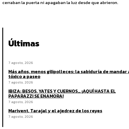
cerraban la puerta ni apagaban la luz desde que abrieron.
Últimas
7 agosto, 2026
Más años, menos gilipolleces: la sabiduría de mandar 
tóxico a paseo
7 agosto, 2026
IBIZA: BESOS, YATES Y CUERNOS… ¡AQUÍ HASTA EL
PAPARAZZI SE ENAMORA!
7 agosto, 2026
Marivent, Tarajal y el ajedrez de los reyes
7 agosto, 2026