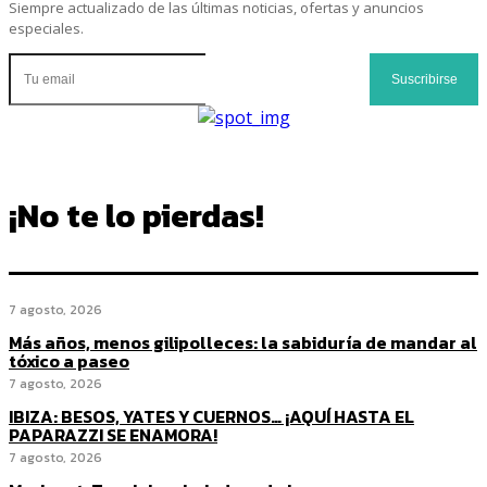
Siempre actualizado de las últimas noticias, ofertas y anuncios
especiales.
Suscribirse
¡No te lo pierdas!
7 agosto, 2026
Más años, menos gilipolleces: la sabiduría de mandar al
tóxico a paseo
7 agosto, 2026
IBIZA: BESOS, YATES Y CUERNOS… ¡AQUÍ HASTA EL
PAPARAZZI SE ENAMORA!
7 agosto, 2026