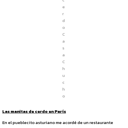
e
r
d
o
C
a
s
a
C
h
u
c
h
o
Las manitas de cerdo en París
En el pueblecito asturiano me acordé de un restaurante