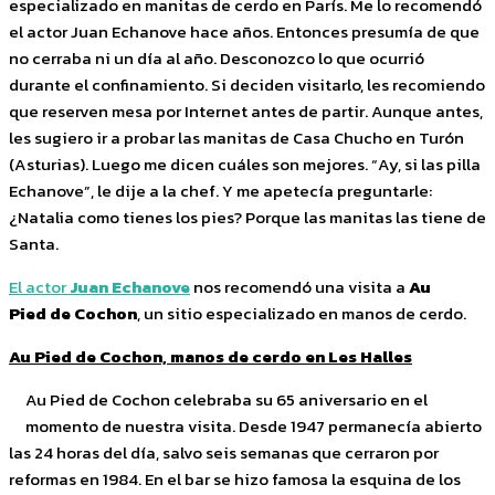
especializado en manitas de cerdo en París. Me lo recomendó
el actor Juan Echanove hace años. Entonces presumía de que
no cerraba ni un día al año. Desconozco lo que ocurrió
durante el confinamiento. Si deciden visitarlo, les recomiendo
que reserven mesa por Internet antes de partir. Aunque antes,
les sugiero ir a probar las manitas de Casa Chucho en Turón
(Asturias). Luego me dicen cuáles son mejores. “Ay, si las pilla
Echanove”, le dije a la chef. Y me apetecía preguntarle:
¿Natalia como tienes los pies? Porque las manitas las tiene de
Santa.
El actor
Juan Echanove
nos recomendó una visita a
Au
Pied de Cochon
, un sitio especializado en manos de cerdo.
Au Pied de Cochon, manos de cerdo en Les Halles
Au Pied de Cochon celebraba su 65 aniversario en el
momento de nuestra visita. Desde 1947 permanecía abierto
las 24 horas del día, salvo seis semanas que cerraron por
reformas en 1984. En el bar se hizo famosa la esquina de los