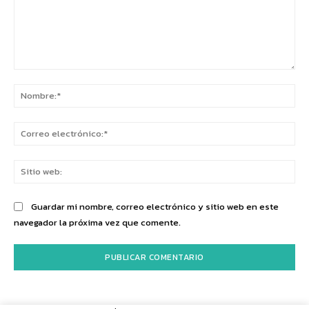
Comentario:
No
Co
ele
Sit
we
Guardar mi nombre, correo electrónico y sitio web en este
navegador la próxima vez que comente.