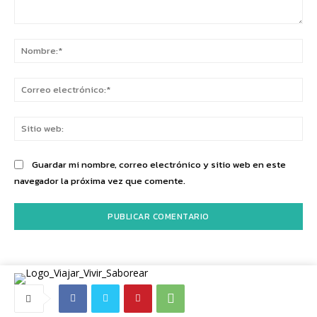
Comentario:
No
Co
ele
Sit
we
Guardar mi nombre, correo electrónico y sitio web en este
navegador la próxima vez que comente.