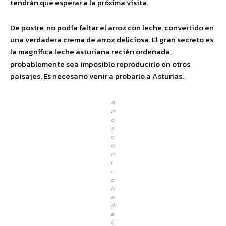
tendrán que esperar a la próxima visita.
De postre, no podía faltar el arroz con leche, convertido en
una verdadera crema de arroz deliciosa. El gran secreto es
la magnífica leche asturiana recién ordeñada,
probablemente sea imposible reproducirlo en otros
paisajes. Es necesario venir a probarlo a Asturias.
A
rr
o
z
c
o
n
l
e
c
h
e
d
e
C