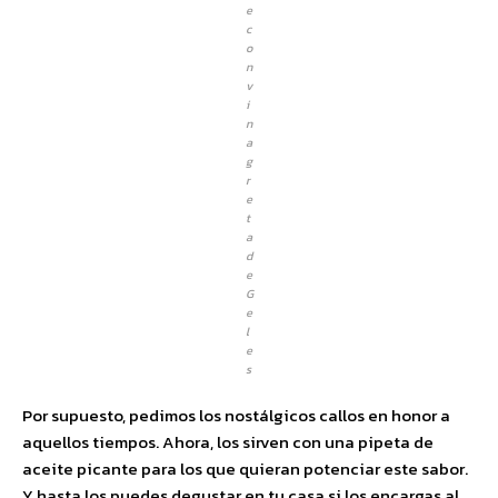
e
c
o
n
v
i
n
a
g
r
e
t
a
d
e
G
e
l
e
s
Por supuesto, pedimos los nostálgicos callos en honor a
aquellos tiempos. Ahora, los sirven con una pipeta de
aceite picante para los que quieran potenciar este sabor.
Y hasta los puedes degustar en tu casa si los encargas al