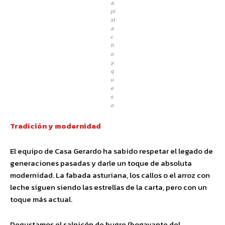
a,
pi
st
a
c
h
o
y
q
u
e
s
o
Tradición y modernidad
El equipo de Casa Gerardo ha sabido respetar el legado de
generaciones pasadas y darle un toque de absoluta
modernidad. La fabada asturiana, los callos o el arroz con
leche siguen siendo las estrellas de la carta, pero con un
toque más actual.
Degustamos el salpicón de bugre (bogavante del