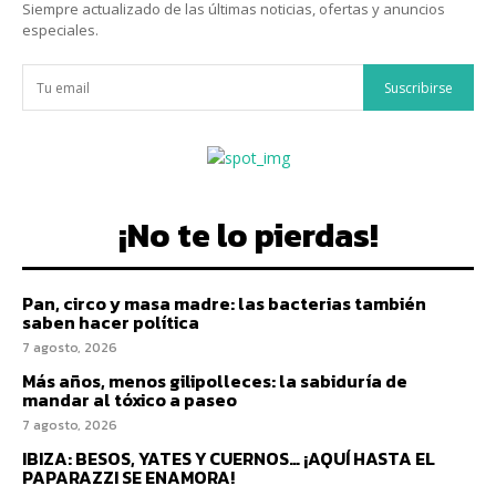
Siempre actualizado de las últimas noticias, ofertas y anuncios
especiales.
Suscribirse
¡No te lo pierdas!
Pan, circo y masa madre: las bacterias también
saben hacer política
7 agosto, 2026
Más años, menos gilipolleces: la sabiduría de
mandar al tóxico a paseo
7 agosto, 2026
IBIZA: BESOS, YATES Y CUERNOS… ¡AQUÍ HASTA EL
PAPARAZZI SE ENAMORA!