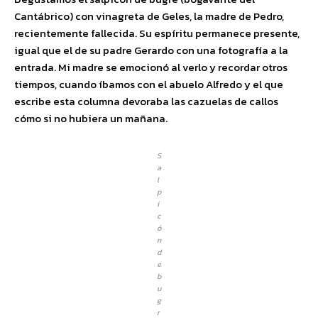
Cantábrico) con vinagreta de Geles, la madre de Pedro,
recientemente fallecida. Su espíritu permanece presente,
igual que el de su padre Gerardo con una fotografía a la
entrada. Mi madre se emocionó al verlo y recordar otros
tiempos, cuando íbamos con el abuelo Alfredo y el que
escribe esta columna devoraba las cazuelas de callos
cómo si no hubiera un mañana.
S
a
l
p
i
c
ó
n
d
e
b
u
g
r