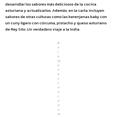
desarrollar los sabores más deliciosos de la cocina
asturiana y actualizarlos. Además, en la carta incluyen
sabores de otras culturas como las berenjenas baby con
un curry ligero con cúrcuma, pistacho y queso asturiano
de Rey Silo. Un verdadero viaje a la India.
B
e
r
e
nj
e
n
a
s
c
o
n
c
ú
rc
u
m