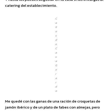
catering del establecimiento.
C
a
ll
o
s
d
e
C
a
s
a
G
e
r
a
r
d
o
Me quedé con las ganas de una ración de croquetas de
jamón ibérico y de un plato de fabes con almejas, pero