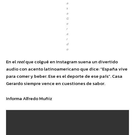
a
s
a
G
e
r
a
r
d
o
En el
reel
que colgué en Instagram suena un divertido
audio con acento latinoamericano que dice: “España vive
para comer y beber. Ese es el deporte de ese país”. Casa
Gerardo siempre vence en cuestiones de sabor.
Informa Alfredo Muñiz