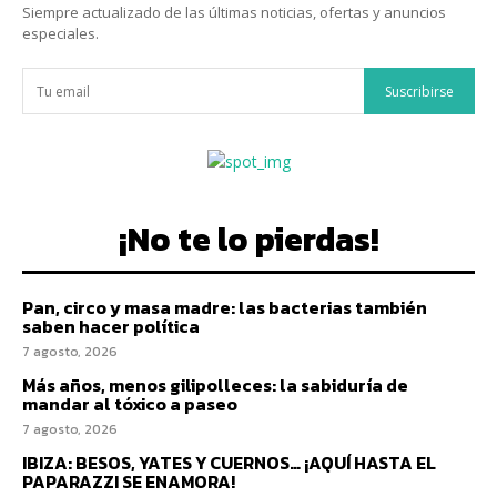
Siempre actualizado de las últimas noticias, ofertas y anuncios
especiales.
Suscribirse
¡No te lo pierdas!
Pan, circo y masa madre: las bacterias también
saben hacer política
7 agosto, 2026
Más años, menos gilipolleces: la sabiduría de
mandar al tóxico a paseo
7 agosto, 2026
IBIZA: BESOS, YATES Y CUERNOS… ¡AQUÍ HASTA EL
PAPARAZZI SE ENAMORA!