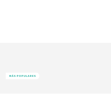
MÁS POPULARES
Facebook
Twitter
Pinterest
Wha