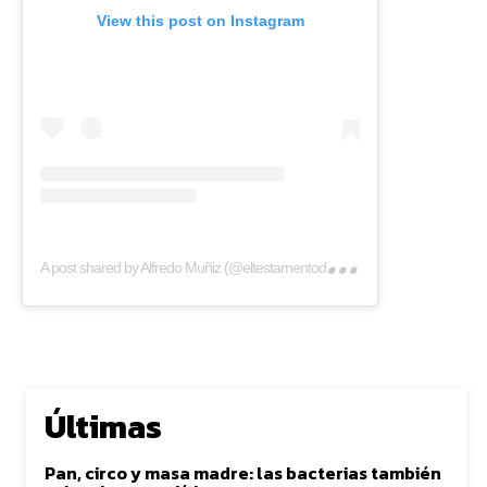
View this post on Instagram
A p
ost shared by Alfredo Muñiz (@eltestamentodelgallo)
Últimas
Pan, circo y masa madre: las bacterias también