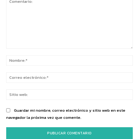
Comentario:
No
Co
ele
Sit
we
Guardar mi nombre, correo electrónico y sitio web en este
navegador la próxima vez que comente.