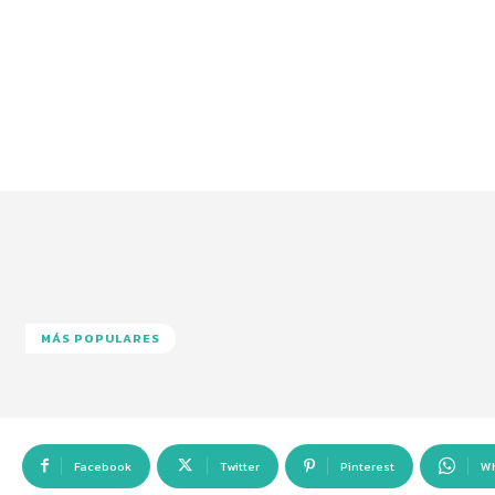
MÁS POPULARES
Facebook
Twitter
Pinterest
W