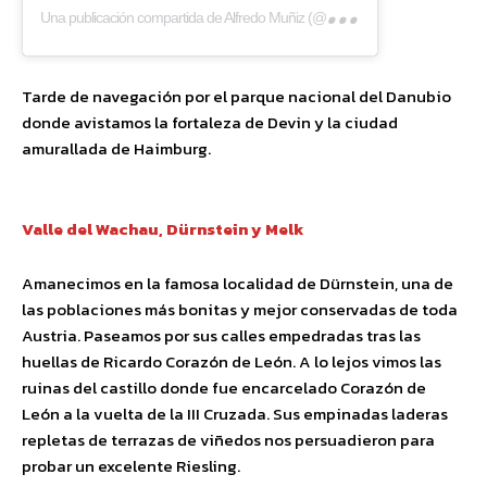
Una
publicación compartida de Alfredo Muñiz (@eltestamentodelgallo)
Tarde de navegación por el parque nacional del Danubio
donde avistamos la fortaleza de Devin y la ciudad
amurallada de Haimburg.
Valle del Wachau, Dürnstein y Melk
Amanecimos en la famosa localidad de Dürnstein, una de
las poblaciones más bonitas y mejor conservadas de toda
Austria. Paseamos por sus calles empedradas tras las
huellas de Ricardo Corazón de León. A lo lejos vimos las
ruinas del castillo donde fue encarcelado Corazón de
León a la vuelta de la III Cruzada. Sus empinadas laderas
repletas de terrazas de viñedos nos persuadieron para
probar un excelente Riesling.