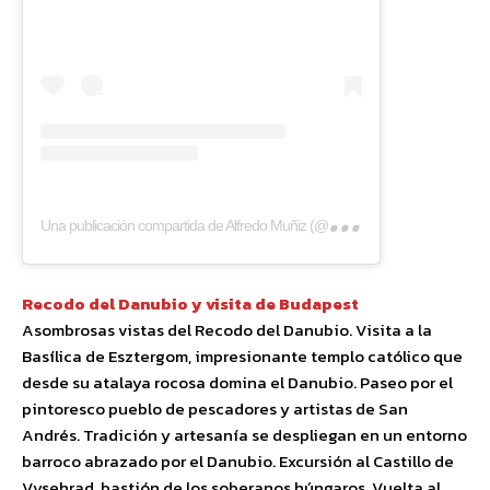
Una
publicación compartida de Alfredo Muñiz (@eltestamentodelgallo)
Recodo del Danubio y visita de Budapest
Asombrosas vistas del Recodo del Danubio. Visita a la
Basílica de Esztergom, impresionante templo católico que
desde su atalaya rocosa domina el Danubio. Paseo por el
pintoresco pueblo de pescadores y artistas de San
Andrés. Tradición y artesanía se despliegan en un entorno
barroco abrazado por el Danubio. Excursión al Castillo de
Vysehrad, bastión de los soberanos húngaros. Vuelta al