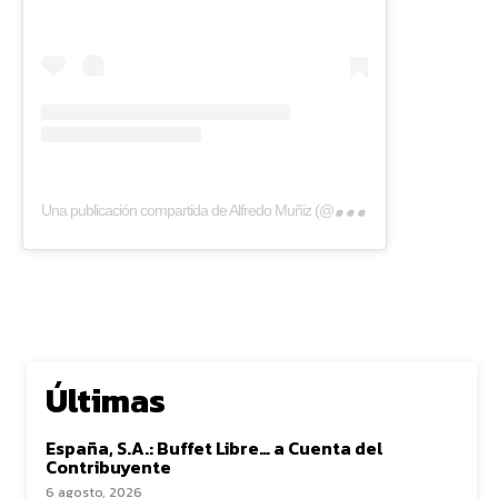
Una
publicación compartida de Alfredo Muñiz (@eltestamentodelgallo)
Últimas
España, S.A.: Buffet Libre… a Cuenta del
Contribuyente
6 agosto, 2026