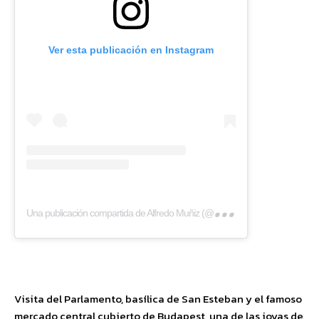
Ver esta publicación en Instagram
Una
publicación compartida de Alfredo Muñiz (@eltestamentodelgallo)
Visita del Parlamento, basílica de San Esteban y el famoso
mercado central cubierto de Budapest, una de las joyas de