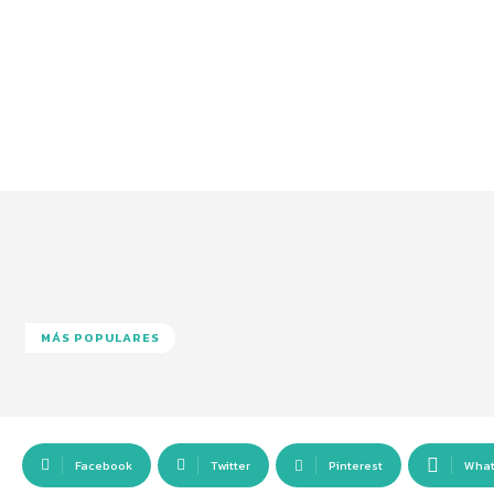
MÁS POPULARES
Facebook
Twitter
Pinterest
Wha