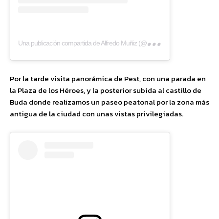
Una
publicación compartida de Alfredo Muñiz (@eltestamentodelgallo)
Por la tarde visita panorámica de Pest, con una parada en
la Plaza de los Héroes, y la posterior subida al castillo de
Buda donde realizamos un paseo peatonal por la zona más
antigua de la ciudad con unas vistas privilegiadas.