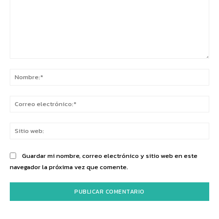
Comentario:
No
Co
ele
Sit
we
Guardar mi nombre, correo electrónico y sitio web en este
navegador la próxima vez que comente.